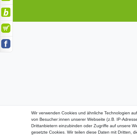
Wir verwenden Cookies und ähnliche Technologien au
Wir verwenden Cookies und ähnliche Technologien au
von Besucher:innen unserer Webseite (z.B. IP-Adresse
von Besucher:innen unserer Webseite (z.B. IP-Adresse
Drittanbietern einzubinden oder Zugriffe auf unsere We
Drittanbietern einzubinden oder Zugriffe auf unsere We
gesetzte Cookies. Wir teilen diese Daten mit Dritten, d
gesetzte Cookies. Wir teilen diese Daten mit Dritten, d