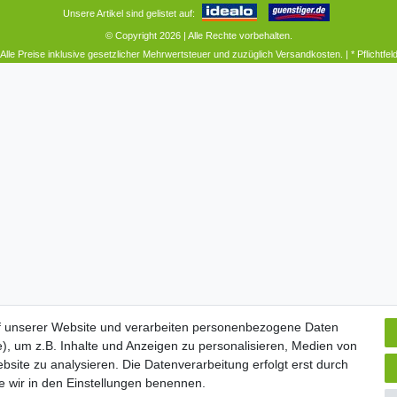
Unsere Artikel sind gelistet auf:
© Copyright 2026 | Alle Rechte vorbehalten.
Alle Preise inklusive gesetzlicher Mehrwertsteuer und zuzüglich
Versandkosten.
| * Pflichtfel
f unserer Website und verarbeiten personenbezogene Daten
f unserer Website und verarbeiten personenbezogene Daten
), um z.B. Inhalte und Anzeigen zu personalisieren, Medien von
), um z.B. Inhalte und Anzeigen zu personalisieren, Medien von
bsite zu analysieren. Die Datenverarbeitung erfolgt erst durch
bsite zu analysieren. Die Datenverarbeitung erfolgt erst durch
ie wir in den Einstellungen benennen.
ie wir in den Einstellungen benennen.