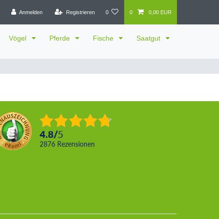
Anmelden
Registrieren
0
0
0,00 EUR
Vögel
Pferde
Fische
Saatgut
4.8
/
5
2876
Rezensionen