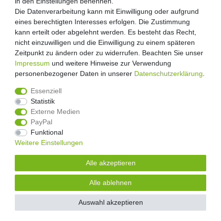
in den Einstellungen benennen.
in den Einstellungen benennen.
Geschäftsbedingungen
Die Datenverarbeitung kann mit Einwilligung oder aufgrund
Die Datenverarbeitung kann mit Einwilligung oder aufgrund
Datenschutzerklärung
eines berechtigten Interesses erfolgen. Die Zustimmung
eines berechtigten Interesses erfolgen. Die Zustimmung
Kontakt
kann erteilt oder abgelehnt werden. Es besteht das Recht,
kann erteilt oder abgelehnt werden. Es besteht das Recht,
Impressum
nicht einzuwilligen und die Einwilligung zu einem späteren
nicht einzuwilligen und die Einwilligung zu einem späteren
Zeitpunkt zu ändern oder zu widerrufen. Beachten Sie unser
Zeitpunkt zu ändern oder zu widerrufen. Beachten Sie unser
Impressum
Impressum
und weitere Hinweise zur Verwendung
und weitere Hinweise zur Verwendung
personenbezogener Daten in unserer
personenbezogener Daten in unserer
Daten­schutz­erklärung
Daten­schutz­erklärung
.
.
4.8
/
5
2876
Rezensionen
Essenziell
Essenziell
Statistik
Statistik
Externe Medien
Externe Medien
Unsere Artikel sind gelistet auf:
PayPal
PayPal
© Copyright 2026 | Alle Rechte vorbehalten.
Funktional
Funktional
Alle Preise inklusive gesetzlicher Mehrwertsteuer und zuzüglich
Versandkosten.
Weitere Einstellungen
Weitere Einstellungen
| * Pflichtfeld
Alle akzeptieren
Alle akzeptieren
Alle ablehnen
Alle ablehnen
Auswahl akzeptieren
Auswahl akzeptieren