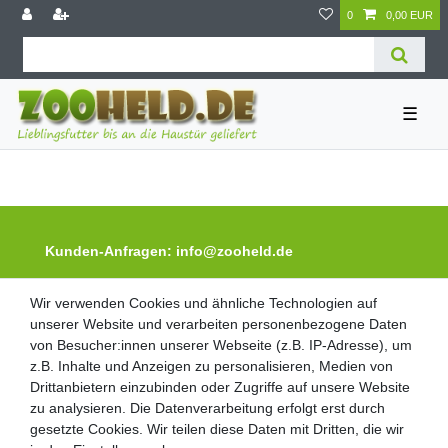
0
0,00 EUR
☰
Kunden-Anfragen: info@zooheld.de
Wir verwenden Cookies und ähnliche Technologien auf
Wir verwenden Cookies und ähnliche Technologien auf
Über uns
unserer Website und verarbeiten personenbezogene Daten
unserer Website und verarbeiten personenbezogene Daten
Zahlung und Versand
von Besucher:innen unserer Webseite (z.B. IP-Adresse), um
von Besucher:innen unserer Webseite (z.B. IP-Adresse), um
Retouren
z.B. Inhalte und Anzeigen zu personalisieren, Medien von
z.B. Inhalte und Anzeigen zu personalisieren, Medien von
Zooheld Blog
Drittanbietern einzubinden oder Zugriffe auf unsere Website
Drittanbietern einzubinden oder Zugriffe auf unsere Website
zu analysieren. Die Datenverarbeitung erfolgt erst durch
zu analysieren. Die Datenverarbeitung erfolgt erst durch
Widerrufsrecht
gesetzte Cookies. Wir teilen diese Daten mit Dritten, die wir
gesetzte Cookies. Wir teilen diese Daten mit Dritten, die wir
Vertrag widerrufen