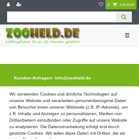
0
0,00 EUR
☰
Kunden-Anfragen: info@zooheld.de
Wir verwenden Cookies und ähnliche Technologien auf
Wir verwenden Cookies und ähnliche Technologien auf
Über uns
unserer Website und verarbeiten personenbezogene Daten
unserer Website und verarbeiten personenbezogene Daten
Zahlung und Versand
von Besucher:innen unserer Webseite (z.B. IP-Adresse), um
von Besucher:innen unserer Webseite (z.B. IP-Adresse), um
Retouren
z.B. Inhalte und Anzeigen zu personalisieren, Medien von
z.B. Inhalte und Anzeigen zu personalisieren, Medien von
Zooheld Blog
Drittanbietern einzubinden oder Zugriffe auf unsere Website
Drittanbietern einzubinden oder Zugriffe auf unsere Website
zu analysieren. Die Datenverarbeitung erfolgt erst durch
zu analysieren. Die Datenverarbeitung erfolgt erst durch
Widerrufsrecht
gesetzte Cookies. Wir teilen diese Daten mit Dritten, die wir
gesetzte Cookies. Wir teilen diese Daten mit Dritten, die wir
Vertrag widerrufen