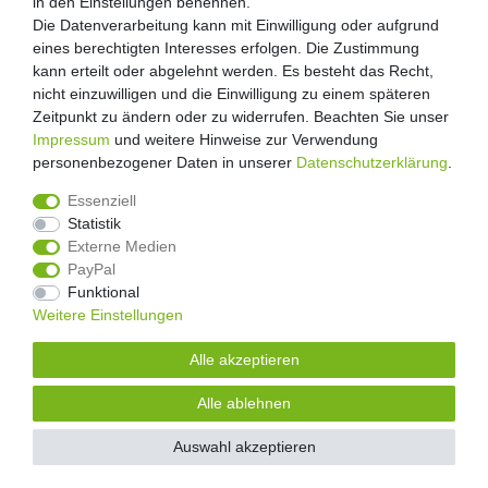
in den Einstellungen benennen.
in den Einstellungen benennen.
Geschäftsbedingungen
Die Datenverarbeitung kann mit Einwilligung oder aufgrund
Die Datenverarbeitung kann mit Einwilligung oder aufgrund
Datenschutzerklärung
eines berechtigten Interesses erfolgen. Die Zustimmung
eines berechtigten Interesses erfolgen. Die Zustimmung
Kontakt
kann erteilt oder abgelehnt werden. Es besteht das Recht,
kann erteilt oder abgelehnt werden. Es besteht das Recht,
Impressum
nicht einzuwilligen und die Einwilligung zu einem späteren
nicht einzuwilligen und die Einwilligung zu einem späteren
Zeitpunkt zu ändern oder zu widerrufen. Beachten Sie unser
Zeitpunkt zu ändern oder zu widerrufen. Beachten Sie unser
Impressum
Impressum
und weitere Hinweise zur Verwendung
und weitere Hinweise zur Verwendung
personenbezogener Daten in unserer
personenbezogener Daten in unserer
Daten­schutz­erklärung
Daten­schutz­erklärung
.
.
4.8
/
5
2876
Rezensionen
Essenziell
Essenziell
Statistik
Statistik
Externe Medien
Externe Medien
Unsere Artikel sind gelistet auf:
PayPal
PayPal
© Copyright 2026 | Alle Rechte vorbehalten.
Funktional
Funktional
Alle Preise inklusive gesetzlicher Mehrwertsteuer und zuzüglich
Versandkosten.
Weitere Einstellungen
Weitere Einstellungen
| * Pflichtfeld
Alle akzeptieren
Alle akzeptieren
Alle ablehnen
Alle ablehnen
Auswahl akzeptieren
Auswahl akzeptieren