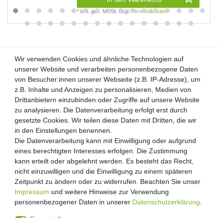
*
inkl. ges. MwSt.
zzgl.
Versandkosten
Wir verwenden Cookies und ähnliche Technologien auf
Wir verwenden Cookies und ähnliche Technologien auf
unserer Website und verarbeiten personenbezogene Daten
unserer Website und verarbeiten personenbezogene Daten
von Besucher:innen unserer Webseite (z.B. IP-Adresse), um
von Besucher:innen unserer Webseite (z.B. IP-Adresse), um
Kunden-Anfragen: info@zooheld.de
z.B. Inhalte und Anzeigen zu personalisieren, Medien von
z.B. Inhalte und Anzeigen zu personalisieren, Medien von
Drittanbietern einzubinden oder Zugriffe auf unsere Website
Drittanbietern einzubinden oder Zugriffe auf unsere Website
Über uns
zu analysieren. Die Datenverarbeitung erfolgt erst durch
zu analysieren. Die Datenverarbeitung erfolgt erst durch
Zahlung und Versand
gesetzte Cookies. Wir teilen diese Daten mit Dritten, die wir
gesetzte Cookies. Wir teilen diese Daten mit Dritten, die wir
Retouren
in den Einstellungen benennen.
in den Einstellungen benennen.
Die Datenverarbeitung kann mit Einwilligung oder aufgrund
Die Datenverarbeitung kann mit Einwilligung oder aufgrund
Zooheld Blog
eines berechtigten Interesses erfolgen. Die Zustimmung
eines berechtigten Interesses erfolgen. Die Zustimmung
Widerrufsrecht
kann erteilt oder abgelehnt werden. Es besteht das Recht,
kann erteilt oder abgelehnt werden. Es besteht das Recht,
Vertrag widerrufen
nicht einzuwilligen und die Einwilligung zu einem späteren
nicht einzuwilligen und die Einwilligung zu einem späteren
Geschäftsbedingungen
Zeitpunkt zu ändern oder zu widerrufen. Beachten Sie unser
Zeitpunkt zu ändern oder zu widerrufen. Beachten Sie unser
Datenschutzerklärung
Impressum
Impressum
und weitere Hinweise zur Verwendung
und weitere Hinweise zur Verwendung
Kontakt
personenbezogener Daten in unserer
personenbezogener Daten in unserer
Daten­schutz­erklärung
Daten­schutz­erklärung
.
.
Impressum