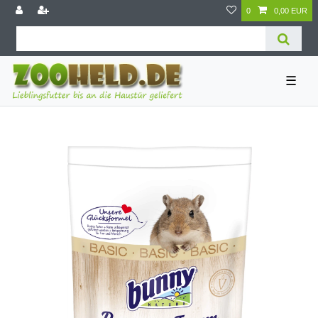
0
0,00 EUR
☰