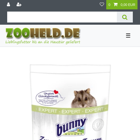
0
0,00 EUR
☰