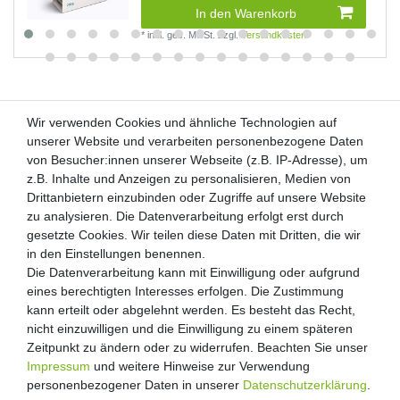
In den Warenkorb
*
inkl. ges. MwSt.
zzgl.
Versandkosten
Wir verwenden Cookies und ähnliche Technologien auf
Wir verwenden Cookies und ähnliche Technologien auf
unserer Website und verarbeiten personenbezogene Daten
unserer Website und verarbeiten personenbezogene Daten
von Besucher:innen unserer Webseite (z.B. IP-Adresse), um
von Besucher:innen unserer Webseite (z.B. IP-Adresse), um
Kunden-Anfragen: info@zooheld.de
z.B. Inhalte und Anzeigen zu personalisieren, Medien von
z.B. Inhalte und Anzeigen zu personalisieren, Medien von
Drittanbietern einzubinden oder Zugriffe auf unsere Website
Drittanbietern einzubinden oder Zugriffe auf unsere Website
Über uns
zu analysieren. Die Datenverarbeitung erfolgt erst durch
zu analysieren. Die Datenverarbeitung erfolgt erst durch
Zahlung und Versand
gesetzte Cookies. Wir teilen diese Daten mit Dritten, die wir
gesetzte Cookies. Wir teilen diese Daten mit Dritten, die wir
Retouren
in den Einstellungen benennen.
in den Einstellungen benennen.
Die Datenverarbeitung kann mit Einwilligung oder aufgrund
Die Datenverarbeitung kann mit Einwilligung oder aufgrund
Zooheld Blog
eines berechtigten Interesses erfolgen. Die Zustimmung
eines berechtigten Interesses erfolgen. Die Zustimmung
Widerrufsrecht
kann erteilt oder abgelehnt werden. Es besteht das Recht,
kann erteilt oder abgelehnt werden. Es besteht das Recht,
Vertrag widerrufen
nicht einzuwilligen und die Einwilligung zu einem späteren
nicht einzuwilligen und die Einwilligung zu einem späteren
Geschäftsbedingungen
Zeitpunkt zu ändern oder zu widerrufen. Beachten Sie unser
Zeitpunkt zu ändern oder zu widerrufen. Beachten Sie unser
Datenschutzerklärung
Impressum
Impressum
und weitere Hinweise zur Verwendung
und weitere Hinweise zur Verwendung
Kontakt
personenbezogener Daten in unserer
personenbezogener Daten in unserer
Daten­schutz­erklärung
Daten­schutz­erklärung
.
.
Impressum