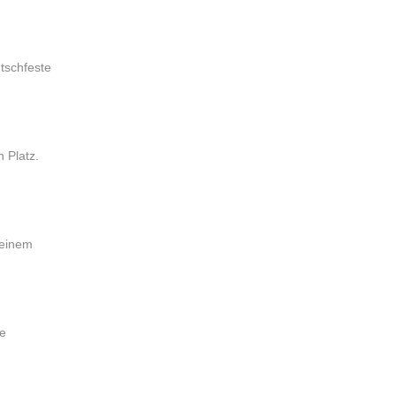
utschfeste
 Platz.
 einem
ne