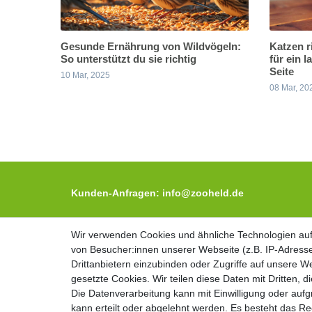
Gesunde Ernährung von Wildvögeln:
Katzen r
So unterstützt du sie richtig
für ein 
Seite
10 Mar, 2025
08 Mar, 20
Kunden-Anfragen: info@zooheld.de
Über uns
Wir verwenden Cookies und ähnliche Technologien au
Wir verwenden Cookies und ähnliche Technologien au
Zahlung und Versand
von Besucher:innen unserer Webseite (z.B. IP-Adresse
von Besucher:innen unserer Webseite (z.B. IP-Adresse
Retouren
Drittanbietern einzubinden oder Zugriffe auf unsere We
Drittanbietern einzubinden oder Zugriffe auf unsere We
gesetzte Cookies. Wir teilen diese Daten mit Dritten, d
gesetzte Cookies. Wir teilen diese Daten mit Dritten, d
Zooheld Blog
Die Datenverarbeitung kann mit Einwilligung oder auf
Die Datenverarbeitung kann mit Einwilligung oder auf
kann erteilt oder abgelehnt werden. Es besteht das Rec
kann erteilt oder abgelehnt werden. Es besteht das Rec