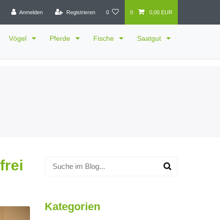
Anmelden
Registrieren
0
0
0,00 EUR
Vögel
Pferde
Fische
Saatgut
frei
Kategorien