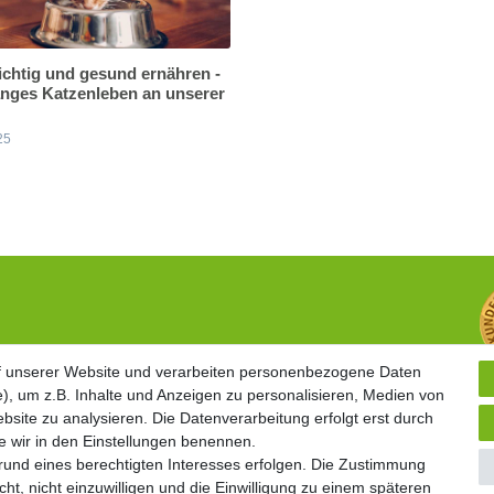
ichtig und gesund ernähren -
langes Katzenleben an unserer
25
Widerrufsrecht
f unserer Website und verarbeiten personenbezogene Daten
f unserer Website und verarbeiten personenbezogene Daten
Vertrag widerrufen
), um z.B. Inhalte und Anzeigen zu personalisieren, Medien von
), um z.B. Inhalte und Anzeigen zu personalisieren, Medien von
Geschäftsbedingungen
bsite zu analysieren. Die Datenverarbeitung erfolgt erst durch
bsite zu analysieren. Die Datenverarbeitung erfolgt erst durch
Datenschutzerklärung
ie wir in den Einstellungen benennen.
ie wir in den Einstellungen benennen.
Kontakt
grund eines berechtigten Interesses erfolgen. Die Zustimmung
grund eines berechtigten Interesses erfolgen. Die Zustimmung
Impressum
ht, nicht einzuwilligen und die Einwilligung zu einem späteren
ht, nicht einzuwilligen und die Einwilligung zu einem späteren