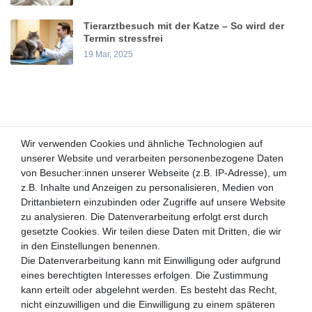
Tierarztbesuch mit der Katze – So wird der
Termin stressfrei
19 Mar, 2025
Wir verwenden Cookies und ähnliche Technologien auf
Wir verwenden Cookies und ähnliche Technologien auf
unserer Website und verarbeiten personenbezogene Daten
unserer Website und verarbeiten personenbezogene Daten
von Besucher:innen unserer Webseite (z.B. IP-Adresse), um
von Besucher:innen unserer Webseite (z.B. IP-Adresse), um
Kunden-Anfragen: info@zooheld.de
z.B. Inhalte und Anzeigen zu personalisieren, Medien von
z.B. Inhalte und Anzeigen zu personalisieren, Medien von
Drittanbietern einzubinden oder Zugriffe auf unsere Website
Drittanbietern einzubinden oder Zugriffe auf unsere Website
Über uns
zu analysieren. Die Datenverarbeitung erfolgt erst durch
zu analysieren. Die Datenverarbeitung erfolgt erst durch
Zahlung und Versand
gesetzte Cookies. Wir teilen diese Daten mit Dritten, die wir
gesetzte Cookies. Wir teilen diese Daten mit Dritten, die wir
Retouren
in den Einstellungen benennen.
in den Einstellungen benennen.
Die Datenverarbeitung kann mit Einwilligung oder aufgrund
Die Datenverarbeitung kann mit Einwilligung oder aufgrund
Zooheld Blog
eines berechtigten Interesses erfolgen. Die Zustimmung
eines berechtigten Interesses erfolgen. Die Zustimmung
Widerrufsrecht
kann erteilt oder abgelehnt werden. Es besteht das Recht,
kann erteilt oder abgelehnt werden. Es besteht das Recht,
Vertrag widerrufen
nicht einzuwilligen und die Einwilligung zu einem späteren
nicht einzuwilligen und die Einwilligung zu einem späteren