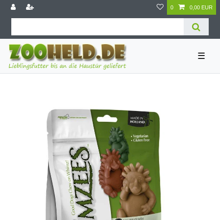
0
0,00 EUR
☰