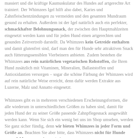
massiert und die kräftige Kaumuskulatur des Hundes auf artgerechte Art
trainiert. Der Whimzees Igel hilft also dabei, Karies und
Zahnfleischentzündungen zu vermeiden und den gesamten Mundraum
gesund zu erhalten. Außerdem ist der Igel natürlich auch ein perfekter,
schmackhafter Belohnungssnack,
der zwischen den Hauptmahlzeiten
eingesetzt werden kann und für jeden Hund einen artgerechten und
gesunden Zeitvertreib darstellt. Da Whimzees
kein Getreide enthalten
und damit glutenfrei sind, darf man den für Hunde sehr attraktiven Snack
auch fütterungssensiblen Vierbeinern anbieten. Zudem bestehen die
Whimzees
aus rein natürlichen vegetarischen Rohstoffen,
die Ihren
Hund zusätzlich mit Vitaminen, Mineralien, Ballaststoffen und
Antioxidantien versorgen – sogar die schöne Färbung der Whimzees wird
auf rein natürliche Weise erreicht, denn dafür werden Extrakte aus
Luzerne, Malz und Annatto eingesetzt.
Whimzees gibt es in mehreren verschiedenen Erscheinungsformen, die
alle wiederum in unterschiedlichen Größen zu haben sind, damit für
jeden Hund der zu seiner Größe passende Zahnpflegesnack ausgewählt
werden kann. Wenn Sie sich ein wenig bei uns im Shop umsehen, werden
Sie ganz sicher fündig, denn
wir bieten Whimzees in jeder Form und
Größe an.
Beachten Sie aber bitte, dass Whimzees
nicht für Hunde