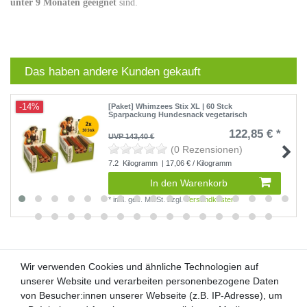
unter 9 Monaten geeignet
sind.
Das haben andere Kunden gekauft
-14%
[Paket] Whimzees Stix XL | 60 Stck
Sparpackung Hundesnack vegetarisch
122,85 € *
UVP 143,40 €
(0 Rezensionen)
7.2
Kilogramm
| 17,06 € / Kilogramm
In den Warenkorb
*
inkl. ges. MwSt.
zzgl.
Versandkosten
Wir verwenden Cookies und ähnliche Technologien auf
Wir verwenden Cookies und ähnliche Technologien auf
unserer Website und verarbeiten personenbezogene Daten
unserer Website und verarbeiten personenbezogene Daten
von Besucher:innen unserer Webseite (z.B. IP-Adresse), um
von Besucher:innen unserer Webseite (z.B. IP-Adresse), um
Kunden-Anfragen: info@zooheld.de