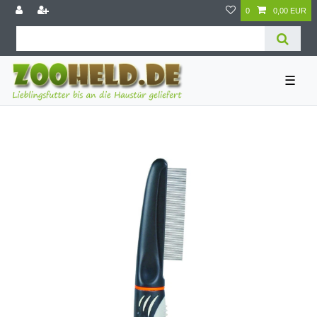
0
0,00 EUR
☰