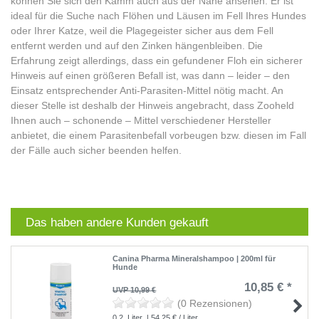
können Sie sich den Kamm auch aus der Nähe ansehen. Er ist
ideal für die Suche nach Flöhen und Läusen im Fell Ihres Hundes
oder Ihrer Katze, weil die Plagegeister sicher aus dem Fell
entfernt werden und auf den Zinken hängenbleiben. Die
Erfahrung zeigt allerdings, dass ein gefundener Floh ein sicherer
Hinweis auf einen größeren Befall ist, was dann – leider – den
Einsatz entsprechender Anti-Parasiten-Mittel nötig macht. An
dieser Stelle ist deshalb der Hinweis angebracht, dass Zooheld
Ihnen auch – schonende – Mittel verschiedener Hersteller
anbietet, die einem Parasitenbefall vorbeugen bzw. diesen im Fall
der Fälle auch sicher beenden helfen.
Das haben andere Kunden gekauft
Canina Pharma Mineralshampoo | 200ml für
Hunde
10,85 € *
UVP 10,99 €
(0 Rezensionen)
0.2
Liter
| 54,25 € / Liter