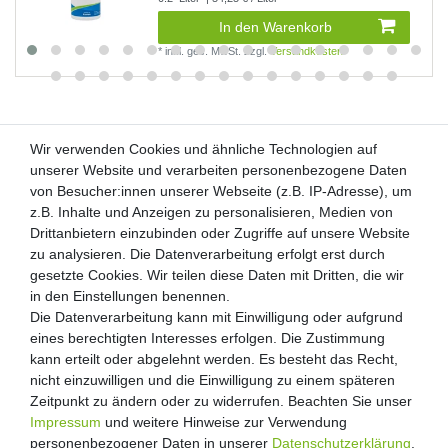
In den Warenkorb
*
inkl. ges. MwSt.
zzgl.
Versandkosten
Wir verwenden Cookies und ähnliche Technologien auf
Wir verwenden Cookies und ähnliche Technologien auf
unserer Website und verarbeiten personenbezogene Daten
unserer Website und verarbeiten personenbezogene Daten
von Besucher:innen unserer Webseite (z.B. IP-Adresse), um
von Besucher:innen unserer Webseite (z.B. IP-Adresse), um
Kunden-Anfragen: info@zooheld.de
z.B. Inhalte und Anzeigen zu personalisieren, Medien von
z.B. Inhalte und Anzeigen zu personalisieren, Medien von
Drittanbietern einzubinden oder Zugriffe auf unsere Website
Drittanbietern einzubinden oder Zugriffe auf unsere Website
Über uns
zu analysieren. Die Datenverarbeitung erfolgt erst durch
zu analysieren. Die Datenverarbeitung erfolgt erst durch
Zahlung und Versand
gesetzte Cookies. Wir teilen diese Daten mit Dritten, die wir
gesetzte Cookies. Wir teilen diese Daten mit Dritten, die wir
Retouren
in den Einstellungen benennen.
in den Einstellungen benennen.
Die Datenverarbeitung kann mit Einwilligung oder aufgrund
Die Datenverarbeitung kann mit Einwilligung oder aufgrund
Zooheld Blog
eines berechtigten Interesses erfolgen. Die Zustimmung
eines berechtigten Interesses erfolgen. Die Zustimmung
Widerrufsrecht
kann erteilt oder abgelehnt werden. Es besteht das Recht,
kann erteilt oder abgelehnt werden. Es besteht das Recht,
Vertrag widerrufen
nicht einzuwilligen und die Einwilligung zu einem späteren
nicht einzuwilligen und die Einwilligung zu einem späteren
Geschäftsbedingungen
Zeitpunkt zu ändern oder zu widerrufen. Beachten Sie unser
Zeitpunkt zu ändern oder zu widerrufen. Beachten Sie unser
Datenschutzerklärung
Impressum
Impressum
und weitere Hinweise zur Verwendung
und weitere Hinweise zur Verwendung
Kontakt
personenbezogener Daten in unserer
personenbezogener Daten in unserer
Daten­schutz­erklärung
Daten­schutz­erklärung
.
.