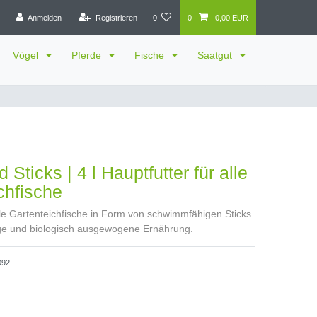
Anmelden
Registrieren
0
0
0,00 EUR
Vögel
Pferde
Fische
Saatgut
 Sticks | 4 l Hauptfutter für alle
chfische
alle Gartenteichfische in Form von schwimmfähigen Sticks
tige und biologisch ausgewogene Ernährung.
092