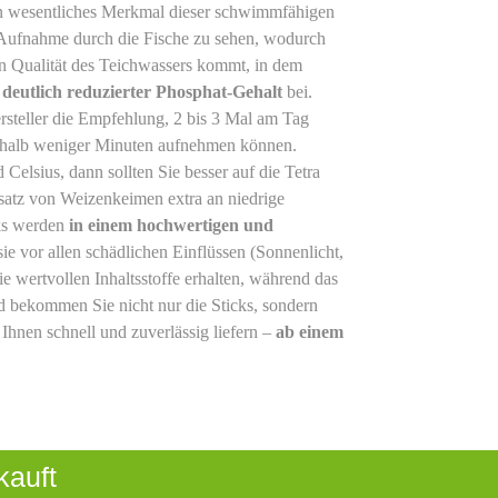
n wesentliches Merkmal dieser schwimmfähigen
en Aufnahme durch die Fische zu sehen, wodurch
en Qualität des Teichwassers kommt, in dem
n
deutlich reduzierter Phosphat-Gehalt
bei.
ersteller die Empfehlung, 2 bis 3 Mal am Tag
nerhalb weniger Minuten aufnehmen können.
Celsius, dann sollten Sie besser auf die Tetra
satz von Weizenkeimen extra an niedrige
cks werden
in einem hochwertigen und
sie vor allen schädlichen Einflüssen (Sonnenlicht,
ie wertvollen Inhaltsstoffe erhalten, während das
d bekommen Sie nicht nur die Sticks, sondern
Ihnen schnell und zuverlässig liefern –
ab einem
kauft