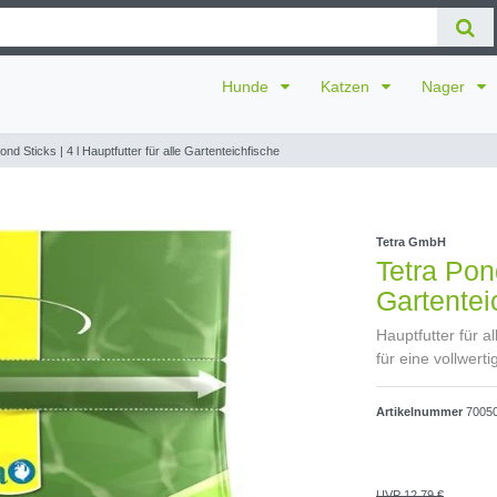
Hunde
Katzen
Nager
ond Sticks | 4 l Hauptfutter für alle Gartenteichfische
Tetra GmbH
Tetra Pond
Gartentei
Hauptfutter für 
für eine vollwer
Artikelnummer
7005
UVP 12,79 €