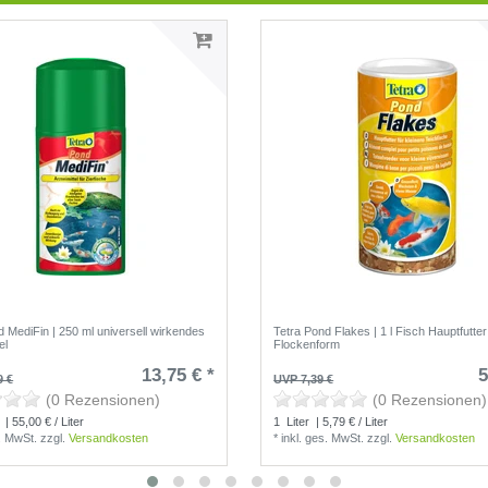
d MediFin | 250 ml universell wirkendes
Tetra Pond Flakes | 1 l Fisch Hauptfutter
el
Flockenform
13,75 € *
5
9 €
UVP 7,39 €
(0 Rezensionen)
(0 Rezensionen)
| 55,00 € / Liter
1
Liter
| 5,79 € / Liter
s. MwSt.
zzgl.
Versandkosten
*
inkl. ges. MwSt.
zzgl.
Versandkosten