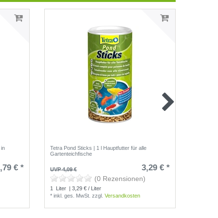
 in
Tetra Pond Sticks | 1 l Hauptfutter für alle
TetraMin 
Gartenteichfische
,79 € *
3,29 € *
19,95 
UVP 4,09 €
(0 Rezensionen)
1
Liter
|
1
Liter
| 3,29 € / Liter
*
inkl. g
*
inkl. ges. MwSt.
zzgl.
Versandkosten