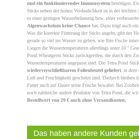
und ein funktionierendes Immunsystem
benötigen. Ei
Sticks neben der hohen Verdaulichkeit ist in der leicht
es einer geringen Wasserbelastung bzw. einer verbessert
Algenwachstum keine Chance
hat. Dazu trägt auch ei
Was die korrekte Fütterung der Sticks angeht, gibt der H
gerade so viel ins Wasser zu geben, wie Ihre Fische in
Liegen die Wassertemperaturen allerdings unter 10 ° Grad 
Pond Wheatgerm Sticks zurückgreifen, die durch den Zu
Wassertemperaturen angepasst sind. Die Tetra Pond Sti
wiederverschließbarem Folienbeutel geliefert
, in dem 
Luft und Feuchtigkeit) geschützt sind. Dadurch bleiben d
Futter auch auf Dauer seine Frische bewahrt. Bei Zoohel
noch zahlreiche andere Produkte von Tetra Pond, die wir 
Bestellwert von 29 € auch ohne Versandkosten.
Das haben andere Kunden ge