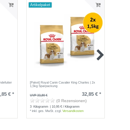
Artikelpaket
ndefutter
[Paket] Royal Canin Cavalier King Charles | 2x
Royal Ca
1,5kg Sparpackung
Age
,85 € *
32,85 € *
UVP 33,80 €
UVP 29,9
(0 Rezensionen)
3
Kilogramm
| 10,95 € / Kilogramm
4
Kilog
*
inkl. ges. MwSt.
zzgl.
Versandkosten
*
inkl. g