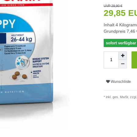
UVP 29,90 €
29,85 
Inhalt
4
Kilogra
Grundpreis
7,46 
sofort verfügbar
Wunschliste
* inkl. ges. MwSt. zzgl.