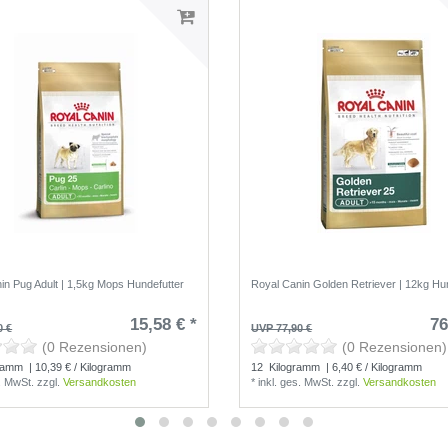
in Pug Adult | 1,5kg Mops Hundefutter
Royal Canin Golden Retriever | 12kg Hu
15,58 € *
76
0 €
UVP 77,90 €
(0 Rezensionen)
(0 Rezensionen)
ramm
| 10,39 € / Kilogramm
12
Kilogramm
| 6,40 € / Kilogramm
s. MwSt.
zzgl.
Versandkosten
*
inkl. ges. MwSt.
zzgl.
Versandkosten