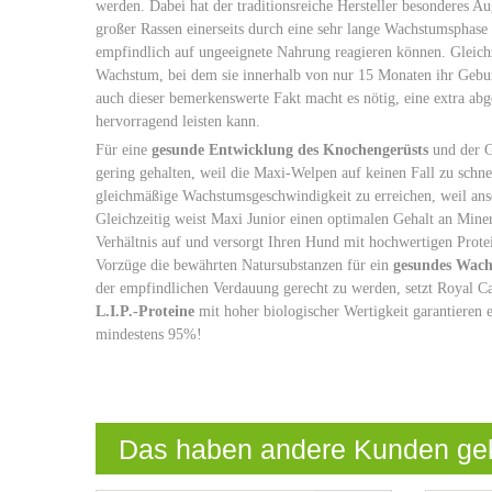
werden. Dabei hat der traditionsreiche Hersteller besonderes 
großer Rassen einerseits durch eine sehr lange Wachstumsphase c
empfindlich auf ungeeignete Nahrung reagieren können. Gleichze
Wachstum, bei dem sie innerhalb von nur 15 Monaten ihr Geburt
auch dieser bemerkenswerte Fakt macht es nötig, eine extra ab
hervorragend leisten kann.
Für eine
gesunde Entwicklung des Knochengerüsts
und der G
gering gehalten, weil die Maxi-Welpen auf keinen Fall zu schne
gleichmäßige Wachstumsgeschwindigkeit zu erreichen, weil an
Gleichzeitig weist Maxi Junior einen optimalen Gehalt an Mi
Verhältnis auf und versorgt Ihren Hund mit hochwertigen Prote
Vorzüge die bewährten Natursubstanzen für ein
gesundes Wac
der empfindlichen Verdauung gerecht zu werden, setzt Royal Ca
L.I.P.-Proteine
mit hoher biologischer Wertigkeit garantieren 
mindestens 95%!
Das haben andere Kunden ge