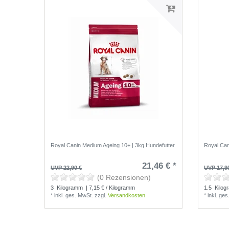
Royal Canin Medium Ageing 10+ | 3kg Hundefutter
Royal Can
21,46 € *
UVP 22,90 €
UVP 17,9
(0 Rezensionen)
3
Kilogramm
| 7,15 € / Kilogramm
1.5
Kilog
*
inkl. ges. MwSt.
zzgl.
Versandkosten
*
inkl. ge