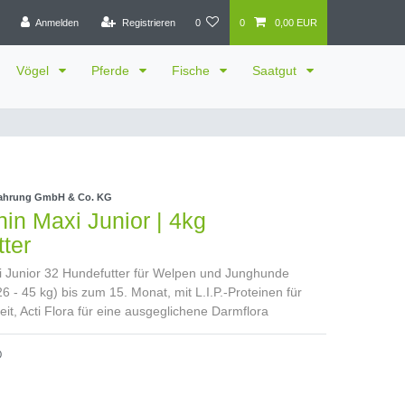
Anmelden
Registrieren
0
0
0,00 EUR
Vögel
Pferde
Fische
Saatgut
ahrung GmbH & Co. KG
in Maxi Junior | 4kg
ter
 Junior 32 Hundefutter für Welpen und Junghunde
 - 45 kg) bis zum 15. Monat, mit L.I.P.-Proteinen für
it, Acti Flora für eine ausgeglichene Darmflora
0