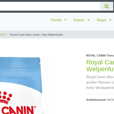
Hunde
Katzen
Nager
SIZE
Royal Canin Maxi Junior | 4kg Welpenfutter
ROYAL CANIN Tiern
Royal Can
Welpenfut
Royal Canin Maxi
großer Rassen (26
hohe Verdaulichke
Artikelnummer
3523