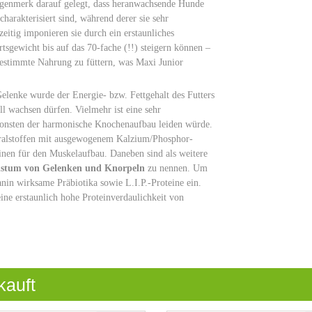
Augenmerk darauf gelegt, dass heranwachsende Hunde
harakterisiert sind, während derer sie sehr
itig imponieren sie durch ein erstaunliches
sgewicht bis auf das 70-fache (!!) steigern können –
gestimmte Nahrung zu füttern, was Maxi Junior
elenke wurde der Energie- bzw. Fettgehalt des Futters
ll wachsen dürfen. Vielmehr ist eine sehr
sonsten der harmonische Knochenaufbau leiden würde.
neralstoffen mit ausgewogenem Kalzium/Phosphor-
inen für den Muskelaufbau. Daneben sind als weitere
hstum von Gelenken und Knorpeln
zu nennen. Um
nin wirksame Präbiotika sowie L.I.P.-Proteine ein.
eine erstaunlich hohe Proteinverdaulichkeit von
kauft