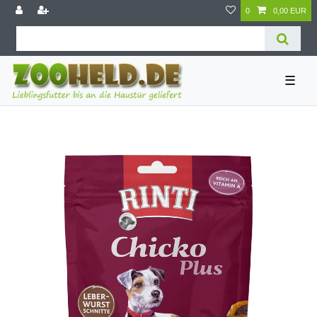
0
0,00 EUR
☰