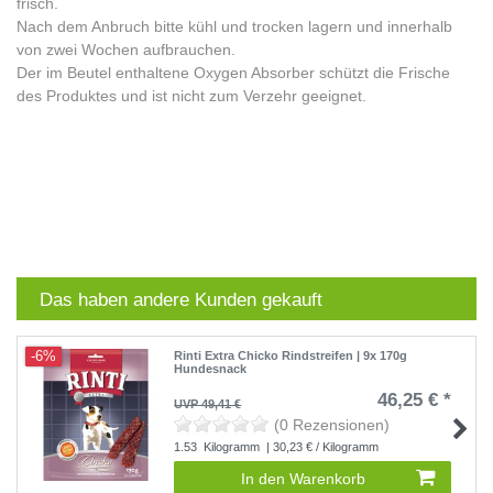
frisch.
Nach dem Anbruch bitte kühl und trocken lagern und innerhalb
von zwei Wochen aufbrauchen.
Der im Beutel enthaltene Oxygen Absorber schützt die Frische
des Produktes und ist nicht zum Verzehr geeignet.
Das haben andere Kunden gekauft
-6%
Rinti Extra Chicko Rindstreifen | 9x 170g
Hundesnack
46,25 € *
UVP 49,41 €
(0 Rezensionen)
1.53
Kilogramm
| 30,23 € / Kilogramm
In den Warenkorb