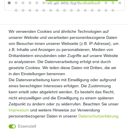
*
inkl. ges. MwSt.
zzgl.
Versandkosten
Wir verwenden Cookies und ähnliche Technologien auf
Wir verwenden Cookies und ähnliche Technologien auf
unserer Website und verarbeiten personenbezogene Daten
unserer Website und verarbeiten personenbezogene Daten
von Besucher:innen unserer Webseite (z.B. IP-Adresse), um
von Besucher:innen unserer Webseite (z.B. IP-Adresse), um
Kunden-Anfragen: info@zooheld.de
z.B. Inhalte und Anzeigen zu personalisieren, Medien von
z.B. Inhalte und Anzeigen zu personalisieren, Medien von
Drittanbietern einzubinden oder Zugriffe auf unsere Website
Drittanbietern einzubinden oder Zugriffe auf unsere Website
Über uns
zu analysieren. Die Datenverarbeitung erfolgt erst durch
zu analysieren. Die Datenverarbeitung erfolgt erst durch
Zahlung und Versand
gesetzte Cookies. Wir teilen diese Daten mit Dritten, die wir
gesetzte Cookies. Wir teilen diese Daten mit Dritten, die wir
Retouren
in den Einstellungen benennen.
in den Einstellungen benennen.
Die Datenverarbeitung kann mit Einwilligung oder aufgrund
Die Datenverarbeitung kann mit Einwilligung oder aufgrund
Zooheld Blog
eines berechtigten Interesses erfolgen. Die Zustimmung
eines berechtigten Interesses erfolgen. Die Zustimmung
Widerrufsrecht
kann erteilt oder abgelehnt werden. Es besteht das Recht,
kann erteilt oder abgelehnt werden. Es besteht das Recht,
Vertrag widerrufen
nicht einzuwilligen und die Einwilligung zu einem späteren
nicht einzuwilligen und die Einwilligung zu einem späteren
Geschäftsbedingungen
Zeitpunkt zu ändern oder zu widerrufen. Beachten Sie unser
Zeitpunkt zu ändern oder zu widerrufen. Beachten Sie unser
Datenschutzerklärung
Impressum
Impressum
und weitere Hinweise zur Verwendung
und weitere Hinweise zur Verwendung
Kontakt
personenbezogener Daten in unserer
personenbezogener Daten in unserer
Daten­schutz­erklärung
Daten­schutz­erklärung
.
.
Impressum
Essenziell
Essenziell