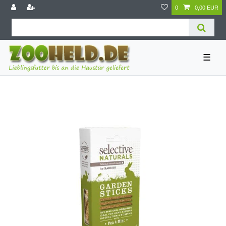
0
0,00 EUR
☰