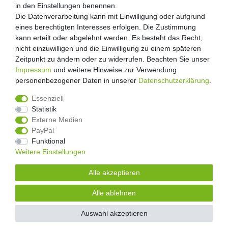
Retouren
in den Einstellungen benennen.
in den Einstellungen benennen.
Die Datenverarbeitung kann mit Einwilligung oder aufgrund
Die Datenverarbeitung kann mit Einwilligung oder aufgrund
Zooheld Blog
eines berechtigten Interesses erfolgen. Die Zustimmung
eines berechtigten Interesses erfolgen. Die Zustimmung
Widerrufsrecht
kann erteilt oder abgelehnt werden. Es besteht das Recht,
kann erteilt oder abgelehnt werden. Es besteht das Recht,
Vertrag widerrufen
nicht einzuwilligen und die Einwilligung zu einem späteren
nicht einzuwilligen und die Einwilligung zu einem späteren
Geschäftsbedingungen
Zeitpunkt zu ändern oder zu widerrufen. Beachten Sie unser
Zeitpunkt zu ändern oder zu widerrufen. Beachten Sie unser
Datenschutzerklärung
Impressum
Impressum
und weitere Hinweise zur Verwendung
und weitere Hinweise zur Verwendung
Kontakt
personenbezogener Daten in unserer
personenbezogener Daten in unserer
Daten­schutz­erklärung
Daten­schutz­erklärung
.
.
Impressum
Essenziell
Essenziell
Statistik
Statistik
Externe Medien
Externe Medien
PayPal
PayPal
4.8
/
5
Funktional
Funktional
2873
Rezensionen
Weitere Einstellungen
Weitere Einstellungen
Unsere Artikel sind gelistet auf:
Alle akzeptieren
Alle akzeptieren
© Copyright 2026 | Alle Rechte vorbehalten.
Alle ablehnen
Alle ablehnen
Alle Preise inklusive gesetzlicher Mehrwertsteuer und zuzüglich
Versandkosten.
| * Pflichtfeld
Auswahl akzeptieren
Auswahl akzeptieren