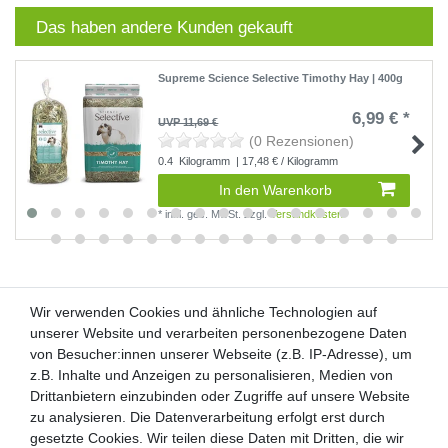
Das haben andere Kunden gekauft
Supreme Science Selective Timothy Hay | 400g
6,99 € *
UVP 11,69 €
(0 Rezensionen)
0.4
Kilogramm
| 17,48 € / Kilogramm
In den Warenkorb
*
inkl. ges. MwSt.
zzgl.
Versandkosten
Wir verwenden Cookies und ähnliche Technologien auf
Wir verwenden Cookies und ähnliche Technologien auf
unserer Website und verarbeiten personenbezogene Daten
unserer Website und verarbeiten personenbezogene Daten
von Besucher:innen unserer Webseite (z.B. IP-Adresse), um
von Besucher:innen unserer Webseite (z.B. IP-Adresse), um
Kunden-Anfragen: info@zooheld.de
z.B. Inhalte und Anzeigen zu personalisieren, Medien von
z.B. Inhalte und Anzeigen zu personalisieren, Medien von
Drittanbietern einzubinden oder Zugriffe auf unsere Website
Drittanbietern einzubinden oder Zugriffe auf unsere Website
Über uns
zu analysieren. Die Datenverarbeitung erfolgt erst durch
zu analysieren. Die Datenverarbeitung erfolgt erst durch
Zahlung und Versand
gesetzte Cookies. Wir teilen diese Daten mit Dritten, die wir
gesetzte Cookies. Wir teilen diese Daten mit Dritten, die wir