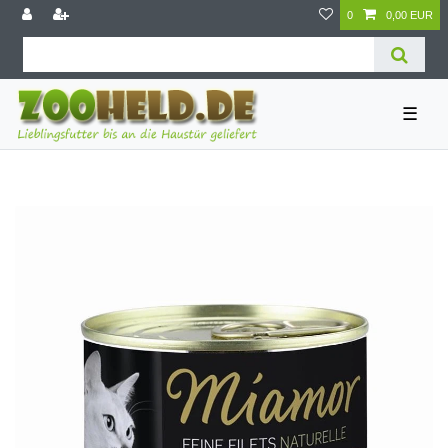
0
0,00 EUR
☰