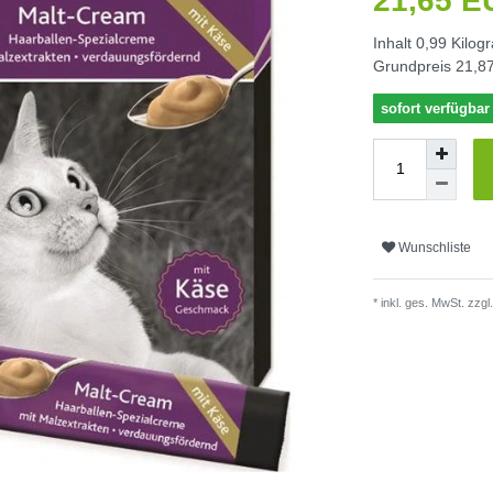
21,65 
Inhalt
0,99
Kilog
Grundpreis
21,87
sofort verfügbar
Wunschliste
* inkl. ges. MwSt. zzgl.