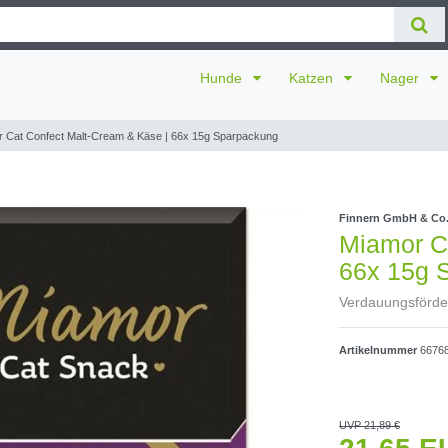
Hunde
Katzen
Nager
 Cat Confect Malt-Cream & Käse | 66x 15g Sparpackung
Finnern GmbH & Co
Miamor C
66x 15g 
Verdauungsförder
Artikelnummer
6676
UVP 21,89 €