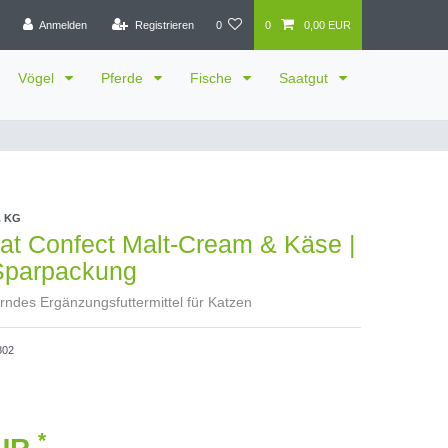
Anmelden
Registrieren
0
0
0,00 EUR
Vögel
Pferde
Fische
Saatgut
. KG
at Confect Malt-Cream & Käse |
Sparpackung
ndes Ergänzungsfuttermittel für Katzen
802
*