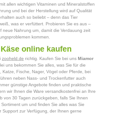
mit allen wichtigen Vitaminen und Mineralstoffen
ahrung und bei der Herstellung wird auf Qualität
erhalten auch so beliebt – denn das Tier
iß, was er verfüttert. Probieren Sie es aus –
auf neue Nahrung um, damit die Verdauung zeit
dauungsproblemen kommen.
 & Käse online kaufen
i
zooheld.de
richtig. Kaufen Sie bei uns
Miamor
Bei uns bekommen Sie alles, was Sie für die
 Katze, Fische, Nager, Vögel oder Pferde, bei
 führen neben Nass- und Trockenfutter auch
 immer günstige Angebote finden und praktische
ern wir Ihnen die Ware versandkostenfrei an Ihre
lb von 30 Tagen zurückgeben, falls Sie Ihnen
 Sortiment um und finden Sie alles was Sie
r Support zur Verfügung, der Ihnen gerne