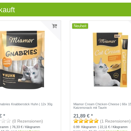
kauft
Neuheit
abries Knabberstick Huhn | 12x 30g
Miamor Cream Chicken-Cheese | 66x 1
Katzensnack mit Taurin
€ *
21,89 € *
(0 Rezensionen)
(1 Rezensionen)
gramm
| 76,33 € / Kilogramm
0.99
Kilogramm
| 22,11 € / Kilogramm