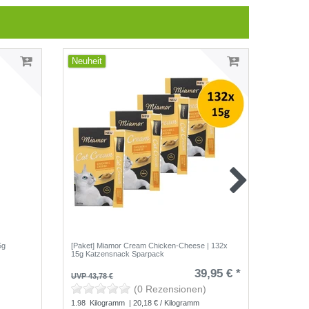
Neuheit
5g
[Paket] Miamor Cream Chicken-Cheese | 132x
Miamor Ki
15g Katzensnack Sparpack
Katzens
39,95 € *
UVP 43,78 €
UVP 18,3
(0 Rezensionen)
1.98
Kilogramm
| 20,18 € / Kilogramm
0.4
Kilo