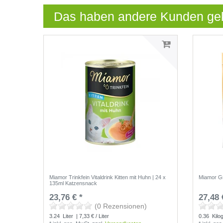
Das haben andere Kunden ge
Miamor Trinkfein Vitaldrink Kitten mit Huhn | 24 x
Miamor Gn
135ml Katzensnack
23,76 € *
27,48 
(0 Rezensionen)
3.24
Liter
| 7,33 € / Liter
0.36
Kilo