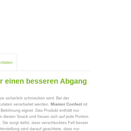
erdaten
ür einen besseren Abgang
e
atze sicherlich schmecken wird. Bei der
Zutaten verarbeitet werden.
Miamor Confect
ist
e Belohnung eignet. Das Produkt enthält nur
ben diesen Snack und freuen sich auf jede Portion.
. Sie sorgt dafür, dass verschlucktes Fell besser
Herstellung wird darauf geachtete, dass nur