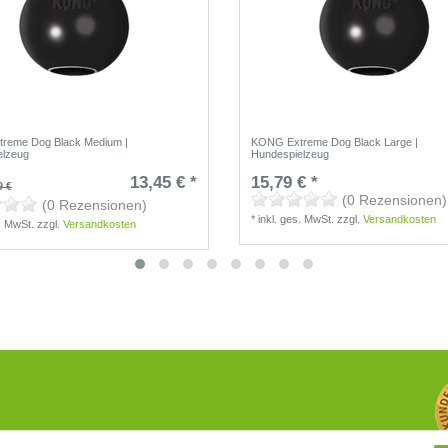
reme Dog Black Medium |
KONG Extreme Dog Black Large |
elzeug
Hundespielzeug
13,45 € *
15,79 € *
9 €
(0 Rezensionen)
(0 Rezensionen)
*
inkl. ges. MwSt.
zzgl.
Versandkosten
s. MwSt.
zzgl.
Versandkosten