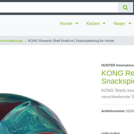
Hunde
Katzen
Nager
undespielzeuge
KONG Rewards Shell Small rot | Snackspielzeug für Hunde
HUNTER Internatio
KONG Rew
Snackspi
KONG Shells besc
verschiedenste S
Artikelnummer
1010
UVP 13,89 €