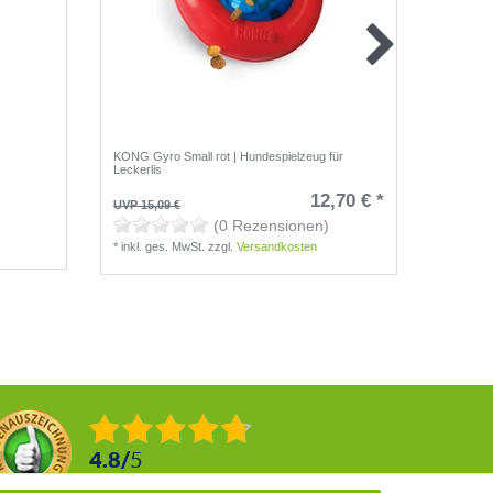
KONG Gyro Small rot | Hundespielzeug für
KONG Pup
Leckerlis
12,70 € *
UVP 15,09 €
UVP 13,1
(0 Rezensionen)
*
inkl. ges. MwSt.
zzgl.
Versandkosten
*
inkl. g
4.8
/
5
2876
Rezensionen