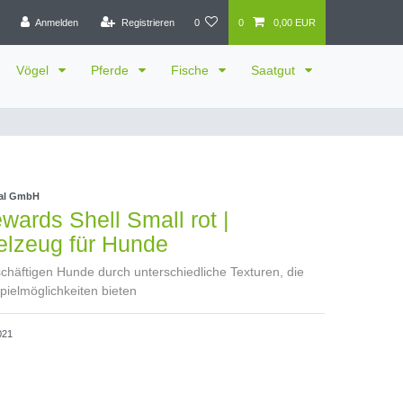
Anmelden
Registrieren
0
0
0,00 EUR
Vögel
Pferde
Fische
Saatgut
nal GmbH
ards Shell Small rot |
elzeug für Hunde
häftigen Hunde durch unterschiedliche Texturen, die
pielmöglichkeiten bieten
021