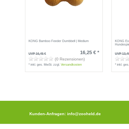
KONG Bamboo Feeder Dumbbell | Medium
KONG Ext
Hundespi
16,25 € *
UVP 16,45 €
UVP 13,4
(0 Rezensionen)
*
inkl. ges. MwSt.
zzgl.
Versandkosten
*
inkl. ge
Kunden-Anfragen: info@zooheld.de