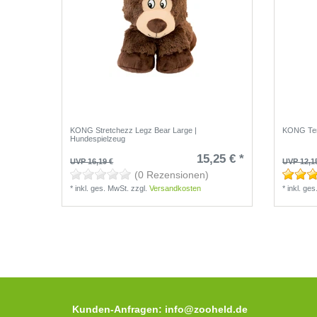
KONG Stretchezz Legz Bear Large |
KONG Tenn
Hundespielzeug
15,25 € *
UVP 16,19 €
UVP 12,1
(0 Rezensionen)
*
inkl. ges. MwSt.
zzgl.
Versandkosten
*
inkl. ge
Kunden-Anfragen: info@zooheld.de