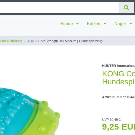
Hunde
Katzen
Nager
 und Ausbildung
KONG CoreStrength Ball Medium | Hundespielzeug
HUNTER Internatio
KONG Cor
Hundespi
Artikelnummer
1044
UVP 10,49 €
9,25 E