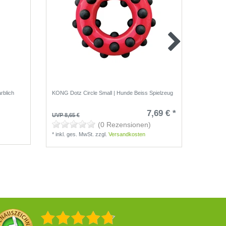
rblich
KONG Dotz Circle Small | Hunde Beiss Spielzeug
KONG Cor
7,69 € *
UVP 8,65 €
UVP 11,5
(0 Rezensionen)
*
inkl. ges. MwSt.
zzgl.
Versandkosten
*
inkl. g