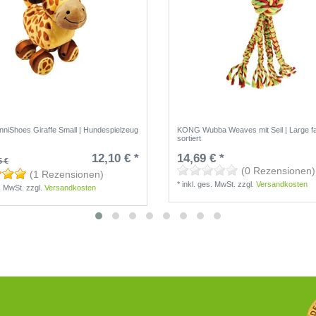
iShoes Giraffe Small | Hundespielzeug
KONG Wubba Weaves mit Seil | Large fa
sortiert
12,10 € *
14,69 € *
5 €
(0 Rezensionen)
(1 Rezensionen)
*
inkl. ges. MwSt.
zzgl.
Versandkosten
s. MwSt.
zzgl.
Versandkosten