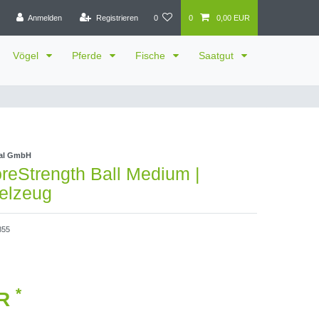
Anmelden
Registrieren
0
0
0,00 EUR
Vögel
Pferde
Fische
Saatgut
nal GmbH
eStrength Ball Medium |
elzeug
855
*
UR