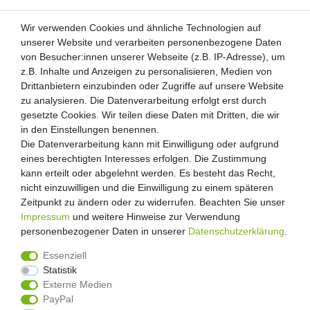
Wir verwenden Cookies und ähnliche Technologien auf
Wir verwenden Cookies und ähnliche Technologien auf
unserer Website und verarbeiten personenbezogene Daten
unserer Website und verarbeiten personenbezogene Daten
von Besucher:innen unserer Webseite (z.B. IP-Adresse), um
von Besucher:innen unserer Webseite (z.B. IP-Adresse), um
Kunden-Anfragen: info@zooheld.de
z.B. Inhalte und Anzeigen zu personalisieren, Medien von
z.B. Inhalte und Anzeigen zu personalisieren, Medien von
Drittanbietern einzubinden oder Zugriffe auf unsere Website
Drittanbietern einzubinden oder Zugriffe auf unsere Website
Über uns
zu analysieren. Die Datenverarbeitung erfolgt erst durch
zu analysieren. Die Datenverarbeitung erfolgt erst durch
Zahlung und Versand
gesetzte Cookies. Wir teilen diese Daten mit Dritten, die wir
gesetzte Cookies. Wir teilen diese Daten mit Dritten, die wir
Retouren
in den Einstellungen benennen.
in den Einstellungen benennen.
Die Datenverarbeitung kann mit Einwilligung oder aufgrund
Die Datenverarbeitung kann mit Einwilligung oder aufgrund
Zooheld Blog
eines berechtigten Interesses erfolgen. Die Zustimmung
eines berechtigten Interesses erfolgen. Die Zustimmung
Widerrufsrecht
kann erteilt oder abgelehnt werden. Es besteht das Recht,
kann erteilt oder abgelehnt werden. Es besteht das Recht,
Vertrag widerrufen
nicht einzuwilligen und die Einwilligung zu einem späteren
nicht einzuwilligen und die Einwilligung zu einem späteren
Geschäftsbedingungen
Zeitpunkt zu ändern oder zu widerrufen. Beachten Sie unser
Zeitpunkt zu ändern oder zu widerrufen. Beachten Sie unser
Datenschutzerklärung
Impressum
Impressum
und weitere Hinweise zur Verwendung
und weitere Hinweise zur Verwendung
Kontakt
personenbezogener Daten in unserer
personenbezogener Daten in unserer
Daten­schutz­erklärung
Daten­schutz­erklärung
.
.
Impressum
Essenziell
Essenziell
Statistik
Statistik
Externe Medien
Externe Medien
PayPal
PayPal
4.8
/
5