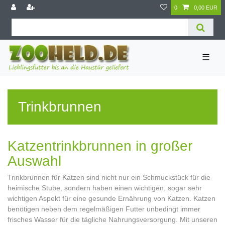
0
0,00 EUR
☰
Trinkbrunnen
Katzentrinkbrunnen in großer
Auswahl
Trinkbrunnen für Katzen sind nicht nur ein Schmuckstück für die
heimische Stube, sondern haben einen wichtigen, sogar sehr
wichtigen Aspekt für eine gesunde Ernährung von Katzen. Katzen
benötigen neben dem regelmäßigen Futter unbedingt immer
frisches Wasser für die tägliche Nahrungsversorgung. Mit unseren