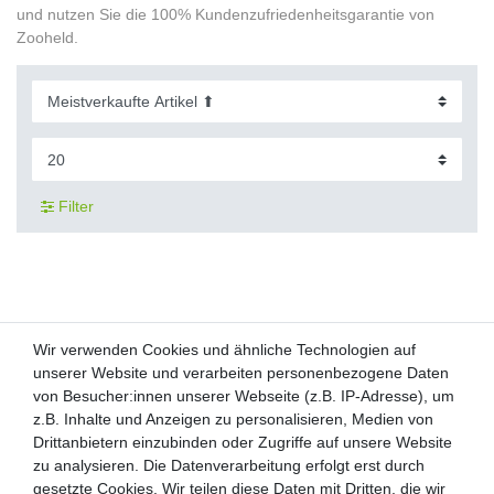
und nutzen Sie die 100% Kundenzufriedenheitsgarantie von
Zooheld.
Filter
Wir verwenden Cookies und ähnliche Technologien auf
Wir verwenden Cookies und ähnliche Technologien auf
unserer Website und verarbeiten personenbezogene Daten
unserer Website und verarbeiten personenbezogene Daten
von Besucher:innen unserer Webseite (z.B. IP-Adresse), um
von Besucher:innen unserer Webseite (z.B. IP-Adresse), um
Kunden-Anfragen: info@zooheld.de
z.B. Inhalte und Anzeigen zu personalisieren, Medien von
z.B. Inhalte und Anzeigen zu personalisieren, Medien von
Drittanbietern einzubinden oder Zugriffe auf unsere Website
Drittanbietern einzubinden oder Zugriffe auf unsere Website
Über uns
zu analysieren. Die Datenverarbeitung erfolgt erst durch
zu analysieren. Die Datenverarbeitung erfolgt erst durch
Zahlung und Versand
gesetzte Cookies. Wir teilen diese Daten mit Dritten, die wir
gesetzte Cookies. Wir teilen diese Daten mit Dritten, die wir