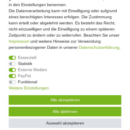
Retouren
in den Einstellungen benennen.
in den Einstellungen benennen.
Die Datenverarbeitung kann mit Einwilligung oder aufgrund
Die Datenverarbeitung kann mit Einwilligung oder aufgrund
Zooheld Blog
eines berechtigten Interesses erfolgen. Die Zustimmung
eines berechtigten Interesses erfolgen. Die Zustimmung
Widerrufsrecht
kann erteilt oder abgelehnt werden. Es besteht das Recht,
kann erteilt oder abgelehnt werden. Es besteht das Recht,
Vertrag widerrufen
nicht einzuwilligen und die Einwilligung zu einem späteren
nicht einzuwilligen und die Einwilligung zu einem späteren
Geschäftsbedingungen
Zeitpunkt zu ändern oder zu widerrufen. Beachten Sie unser
Zeitpunkt zu ändern oder zu widerrufen. Beachten Sie unser
Datenschutzerklärung
Impressum
Impressum
und weitere Hinweise zur Verwendung
und weitere Hinweise zur Verwendung
Kontakt
personenbezogener Daten in unserer
personenbezogener Daten in unserer
Daten­schutz­erklärung
Daten­schutz­erklärung
.
.
Impressum
Essenziell
Essenziell
Statistik
Statistik
Externe Medien
Externe Medien
PayPal
PayPal
4.8
/
5
Funktional
Funktional
2876
Rezensionen
Weitere Einstellungen
Weitere Einstellungen
Unsere Artikel sind gelistet auf:
Alle akzeptieren
Alle akzeptieren
© Copyright 2026 | Alle Rechte vorbehalten.
Alle ablehnen
Alle ablehnen
Alle Preise inklusive gesetzlicher Mehrwertsteuer und zuzüglich
Versandkosten.
| * Pflichtfeld
Auswahl akzeptieren
Auswahl akzeptieren