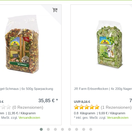
Igel-Schmaus | 6x 500g Sparpackung
JR Farm Erbsenflocken | 4x 200g Nagerf
35,85 € *
7
4 €
UVP 9,16 €
(0 Rezensionen)
(1 Rezensionen)
amm
| 11,95 € / Kilogramm
0.8
Kilogramm
| 9,69 € / Kilogramm
s. MwSt.
zzgl.
Versandkosten
*
inkl. ges. MwSt.
zzgl.
Versandkosten