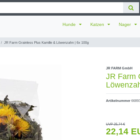
Hunde
Katzen
Nager
JR Farm Grainless Plus Kamille & Löwenzahn | 6x 100g
JR FARM GmbH
JR Farm G
Löwenzah
Artikelnummer
6689
UVP 25,74 €
22,14 