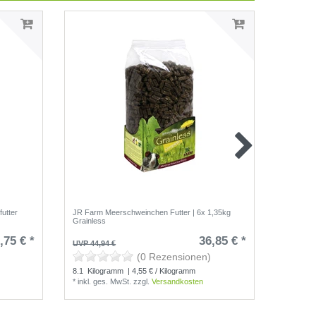
utter
JR Farm Meerschweinchen Futter | 6x 1,35kg
JR Farm 
Grainless
4x 3,5kg
,75 € *
36,85 € *
UVP 44,94 €
UVP 63,9
(0 Rezensionen)
8.1
Kilogramm
| 4,55 € / Kilogramm
14
Kilo
*
inkl. ges. MwSt.
zzgl.
Versandkosten
*
inkl. g