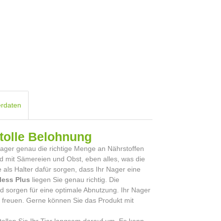
erdaten
 tolle Belohnung
 Nager genau die richtige Menge an Nährstoffen
nd mit Sämereien und Obst, eben alles, was die
 als Halter dafür sorgen, dass Ihr Nager eine
less Plus
liegen Sie genau richtig. Die
nd sorgen für eine optimale Abnutzung. Ihr Nager
rs freuen. Gerne können Sie das Produkt mit
tellen Sie Ihr Tier langsam darauf um. Es kann