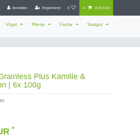
Anmelden
Registrieren
0
0
0,00 EUR
Vögel
Pferde
Fische
Saatgut
rainless Plus Kamille &
n | 6x 100g
351
*
EUR