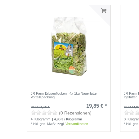
JR Farm Erbsenflocken | 4x 1kg Nagerfutter
JR Farm 
Vorteilspackung
Igelfutter
19,85 € *
UVP 21,16 €
UVP 41,9
(0 Rezensionen)
4
Kilogramm
| 4,96 € / Kilogramm
3
Kilogr
*
inkl. ges. MwSt.
zzgl.
Versandkosten
*
inkl. ge