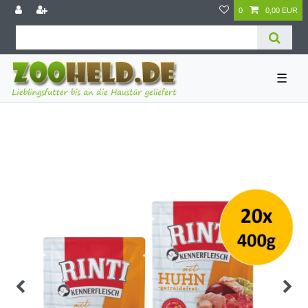
0
0,00 EUR
☰