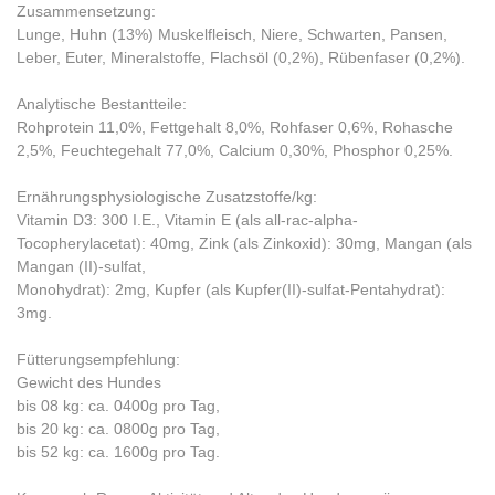
Zusammensetzung:
Lunge, Huhn (13%) Muskelfleisch, Niere, Schwarten, Pansen,
Leber, Euter, Mineralstoffe, Flachsöl (0,2%), Rübenfaser (0,2%).
Analytische Bestantteile:
Rohprotein 11,0%, Fettgehalt 8,0%, Rohfaser 0,6%, Rohasche
2,5%, Feuchtegehalt 77,0%, Calcium 0,30%, Phosphor 0,25%.
Ernährungsphysiologische Zusatzstoffe/kg:
Vitamin D3: 300 I.E., Vitamin E (als all-rac-alpha-
Tocopherylacetat): 40mg, Zink (als Zinkoxid): 30mg, Mangan (als
Mangan (II)-sulfat,
Monohydrat): 2mg, Kupfer (als Kupfer(II)-sulfat-Pentahydrat):
3mg.
Fütterungsempfehlung:
Gewicht des Hundes
bis 08 kg: ca. 0400g pro Tag,
bis 20 kg: ca. 0800g pro Tag,
bis 52 kg: ca. 1600g pro Tag.