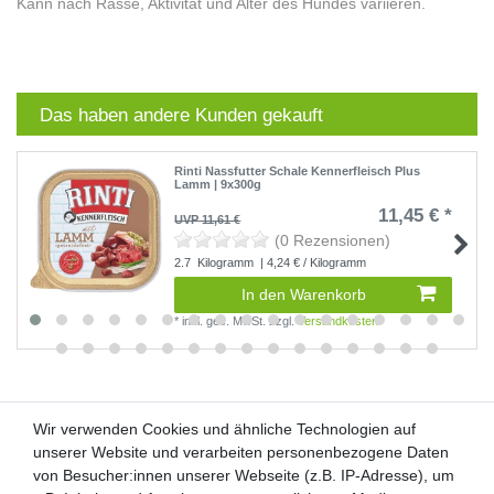
Kann nach Rasse, Aktivität und Alter des Hundes variieren.
Das haben andere Kunden gekauft
Rinti Nassfutter Schale Kennerfleisch Plus
Lamm | 9x300g
11,45 € *
UVP 11,61 €
(0 Rezensionen)
2.7
Kilogramm
| 4,24 € / Kilogramm
In den Warenkorb
*
inkl. ges. MwSt.
zzgl.
Versandkosten
Wir verwenden Cookies und ähnliche Technologien auf
Wir verwenden Cookies und ähnliche Technologien auf
unserer Website und verarbeiten personenbezogene Daten
unserer Website und verarbeiten personenbezogene Daten
von Besucher:innen unserer Webseite (z.B. IP-Adresse), um
von Besucher:innen unserer Webseite (z.B. IP-Adresse), um
Kunden-Anfragen: info@zooheld.de