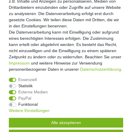
z.B. Inhalte und Anzeigen zu personalisieren, Medien von
z.B. Inhalte und Anzeigen zu personalisieren, Medien von
Drittanbietern einzubinden oder Zugriffe auf unsere Website
Drittanbietern einzubinden oder Zugriffe auf unsere Website
Über uns
zu analysieren. Die Datenverarbeitung erfolgt erst durch
zu analysieren. Die Datenverarbeitung erfolgt erst durch
Zahlung und Versand
gesetzte Cookies. Wir teilen diese Daten mit Dritten, die wir
gesetzte Cookies. Wir teilen diese Daten mit Dritten, die wir
Retouren
in den Einstellungen benennen.
in den Einstellungen benennen.
Die Datenverarbeitung kann mit Einwilligung oder aufgrund
Die Datenverarbeitung kann mit Einwilligung oder aufgrund
Zooheld Blog
eines berechtigten Interesses erfolgen. Die Zustimmung
eines berechtigten Interesses erfolgen. Die Zustimmung
Widerrufsrecht
kann erteilt oder abgelehnt werden. Es besteht das Recht,
kann erteilt oder abgelehnt werden. Es besteht das Recht,
Vertrag widerrufen
nicht einzuwilligen und die Einwilligung zu einem späteren
nicht einzuwilligen und die Einwilligung zu einem späteren
Geschäftsbedingungen
Zeitpunkt zu ändern oder zu widerrufen. Beachten Sie unser
Zeitpunkt zu ändern oder zu widerrufen. Beachten Sie unser
Datenschutzerklärung
Impressum
Impressum
und weitere Hinweise zur Verwendung
und weitere Hinweise zur Verwendung
Kontakt
personenbezogener Daten in unserer
personenbezogener Daten in unserer
Daten­schutz­erklärung
Daten­schutz­erklärung
.
.
Impressum
Essenziell
Essenziell
Statistik
Statistik
Externe Medien
Externe Medien
PayPal
PayPal
4.8
/
5
Funktional
Funktional
2876
Rezensionen
Weitere Einstellungen
Weitere Einstellungen
Unsere Artikel sind gelistet auf:
Alle akzeptieren
Alle akzeptieren
© Copyright 2026 | Alle Rechte vorbehalten.