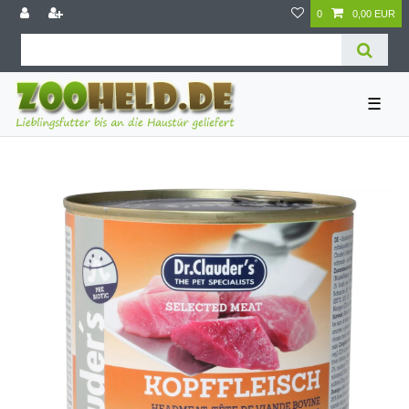
0
0,00 EUR
☰