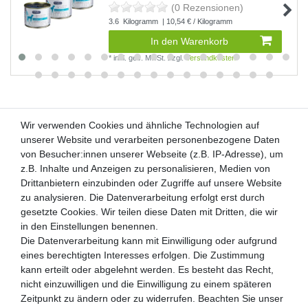
(0 Rezensionen)
3.6
Kilogramm
| 10,54 € / Kilogramm
In den Warenkorb
*
inkl. ges. MwSt.
zzgl.
Versandkosten
Wir verwenden Cookies und ähnliche Technologien auf
Wir verwenden Cookies und ähnliche Technologien auf
unserer Website und verarbeiten personenbezogene Daten
unserer Website und verarbeiten personenbezogene Daten
von Besucher:innen unserer Webseite (z.B. IP-Adresse), um
von Besucher:innen unserer Webseite (z.B. IP-Adresse), um
Kunden-Anfragen: info@zooheld.de
z.B. Inhalte und Anzeigen zu personalisieren, Medien von
z.B. Inhalte und Anzeigen zu personalisieren, Medien von
Drittanbietern einzubinden oder Zugriffe auf unsere Website
Drittanbietern einzubinden oder Zugriffe auf unsere Website
Über uns
zu analysieren. Die Datenverarbeitung erfolgt erst durch
zu analysieren. Die Datenverarbeitung erfolgt erst durch
Zahlung und Versand
gesetzte Cookies. Wir teilen diese Daten mit Dritten, die wir
gesetzte Cookies. Wir teilen diese Daten mit Dritten, die wir
Retouren
in den Einstellungen benennen.
in den Einstellungen benennen.
Die Datenverarbeitung kann mit Einwilligung oder aufgrund
Die Datenverarbeitung kann mit Einwilligung oder aufgrund
Zooheld Blog
eines berechtigten Interesses erfolgen. Die Zustimmung
eines berechtigten Interesses erfolgen. Die Zustimmung
Widerrufsrecht
kann erteilt oder abgelehnt werden. Es besteht das Recht,
kann erteilt oder abgelehnt werden. Es besteht das Recht,
Vertrag widerrufen
nicht einzuwilligen und die Einwilligung zu einem späteren
nicht einzuwilligen und die Einwilligung zu einem späteren
Geschäftsbedingungen
Zeitpunkt zu ändern oder zu widerrufen. Beachten Sie unser
Zeitpunkt zu ändern oder zu widerrufen. Beachten Sie unser
Datenschutzerklärung