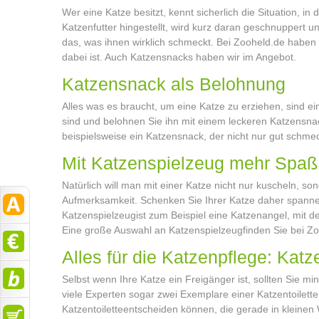
Wer eine Katze besitzt, kennt sicherlich die Situation, 
Katzenfutter hingestellt, wird kurz daran geschnuppert u
das, was ihnen wirklich schmeckt. Bei Zooheld.de haben 
dabei ist. Auch Katzensnacks haben wir im Angebot.
Katzensnack als Belohnung
Alles was es braucht, um eine Katze zu erziehen, sind ei
sind und belohnen Sie ihn mit einem leckeren Katzensna
beispielsweise ein Katzensnack, der nicht nur gut schm
Mit Katzenspielzeug mehr Spaß
Natürlich will man mit einer Katze nicht nur kuscheln, so
Aufmerksamkeit. Schenken Sie Ihrer Katze daher spannen
Katzenspielzeug
ist zum Beispiel eine Katzenangel, mit d
Eine große Auswahl an Katzenspielzeug
finden Sie bei Z
Alles für die Katzenpflege: Katz
Selbst wenn Ihre Katze ein Freigänger ist, sollten Sie mi
viele Experten sogar zwei Exemplare einer Katzentoilette
Katzentoilette
entscheiden können, die gerade in kleinen 