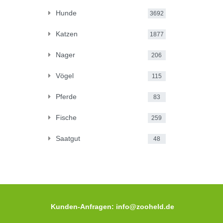
Hunde
3692
Katzen
1877
Nager
206
Vögel
115
Pferde
83
Fische
259
Saatgut
48
Kunden-Anfragen: info@zooheld.de