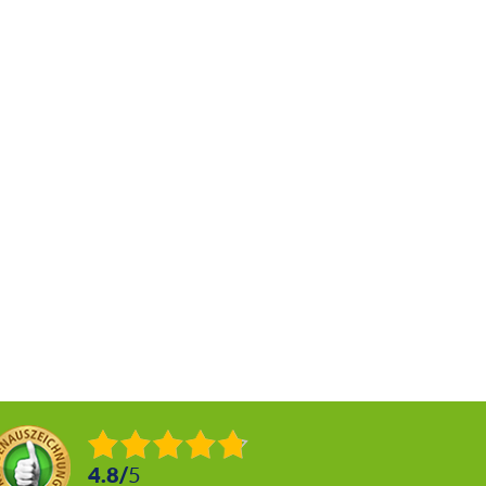
4.8
/
5