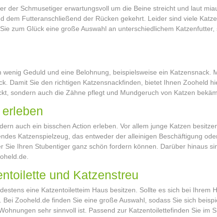
in der der Schmusetiger erwartungsvoll um die Beine streicht und laut m
nd dem Futter
anschließend der Rücken gekehrt. Leider sind viele Katze
Sie zum Glück eine große Auswahl an unterschiedlichem Katzenfutter, so
n wenig Geduld und eine Belohnung, beispielsweise ein Katzensnack. Ma
ck. Damit Sie den richtigen Katzensnack
finden, bietet Ihnen Zooheld hi
eckt, sondern auch die Zähne pflegt und Mundgeruch von Katzen bekäm
 erleben
ndern auch ein bisschen Action erleben. Vor allem junge Katzen besitzen
des Katzenspielzeug, das entweder der alleinigen Beschäftigung oder
er Sie Ihren Stubentiger ganz schön fordern können. Darüber hinaus si
ooheld.de.
entoilette und Katzenstreu
ndestens eine Katzentoilette
im Haus besitzen. Sollte es sich bei Ihrem
. Bei Zooheld.de finden Sie eine große Auswahl, sodass Sie sich beisp
Wohnungen sehr sinnvoll ist. Passend zur Katzentoilette
finden Sie im 