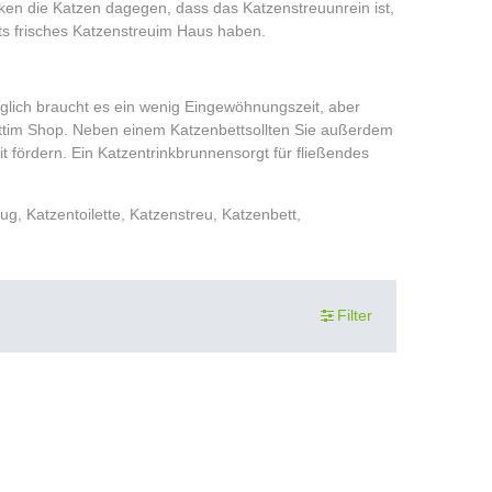
rken die Katzen dagegen, dass das Katzenstreu
unrein ist,
ts frisches Katzenstreu
im Haus haben.
lich braucht es ein wenig Eingewöhnungszeit, aber
t
im Shop. Neben einem Katzenbett
sollten Sie außerdem
t fördern. Ein Katzentrinkbrunnen
sorgt für fließendes
g, Katzentoilette, Katzenstreu, Katzenbett,
Filter