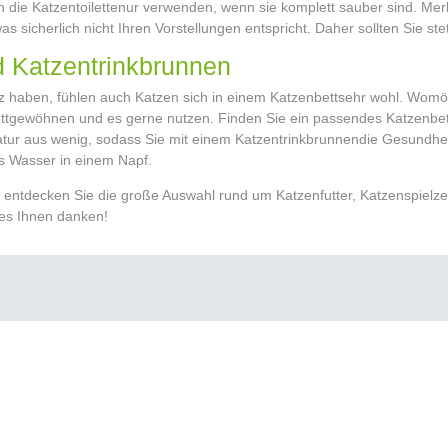
 die Katzentoilette
nur verwenden, wenn sie komplett sauber sind. Me
 sicherlich nicht Ihren Vorstellungen entspricht. Daher sollten Sie ste
d Katzentrinkbrunnen
 haben, fühlen auch Katzen sich in einem Katzenbett
sehr wohl. Womög
ettgewöhnen und es gerne nutzen. Finden Sie ein passendes Katzenbet
atur aus wenig, sodass Sie mit einem Katzentrinkbrunnen
die Gesundhei
es Wasser in einem Napf.
entdecken Sie die große Auswahl rund um Katzenfutter, Katzenspielzeu
 es Ihnen danken!