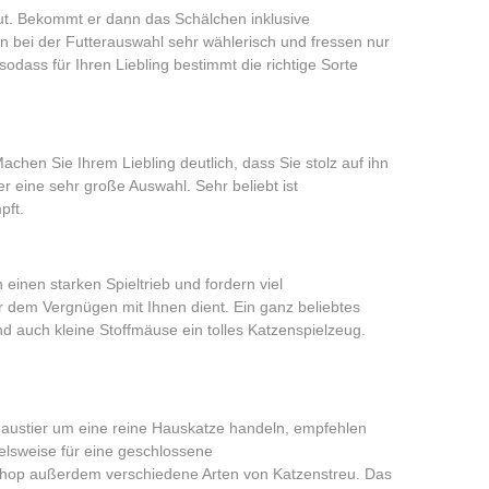
iaut. Bekommt er dann das Schälchen inklusive
n bei der Futterauswahl sehr wählerisch und fressen nur
dass für Ihren Liebling bestimmt die richtige Sorte
chen Sie Ihrem Liebling deutlich, dass Sie stolz auf ihn
er eine sehr große Auswahl. Sehr beliebt ist
pft.
 einen starken Spieltrieb und fordern viel
 dem Vergnügen mit Ihnen dient. Ein ganz beliebtes
nd auch kleine Stoffmäuse ein tolles Katzenspielzeug.
 Haustier um eine reine Hauskatze handeln, empfehlen
ielsweise für eine geschlossene
Shop außerdem verschiedene Arten von Katzenstreu. Das