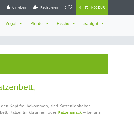
Anmelden
Registrieren
0
0
0,00 EUR
Vögel
Pferde
Fische
Saatgut
tzenbett,
en den Kopf frei bekommen, sind Katzenliebhaber
nbett, Katzentrinkbrunnen oder
Katzensnack
– bei uns