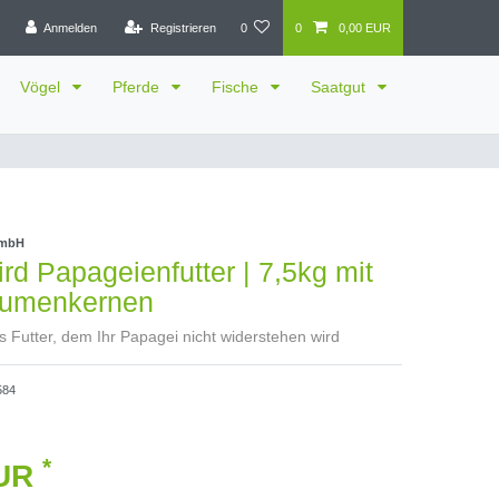
Anmelden
Registrieren
0
0
0,00 EUR
Vögel
Pferde
Fische
Saatgut
GmbH
ird Papageienfutter | 7,5kg mit
lumenkernen
s Futter, dem Ihr Papagei nicht widerstehen wird
584
*
EUR