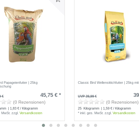
rd Papageienfutter | 25kg
Classic Bird Wellensittichfutter | 25kg mi
ischung
45,75 € *
39
9 €
UVP 39,99 €
(0 Rezensionen)
(0 Rezensionen)
ramm
| 1,83 € / Kilogramm
25
Kilogramm
| 1,59 € / Kilogramm
s. MwSt.
zzgl.
Versandkosten
*
inkl. ges. MwSt.
zzgl.
Versandkosten