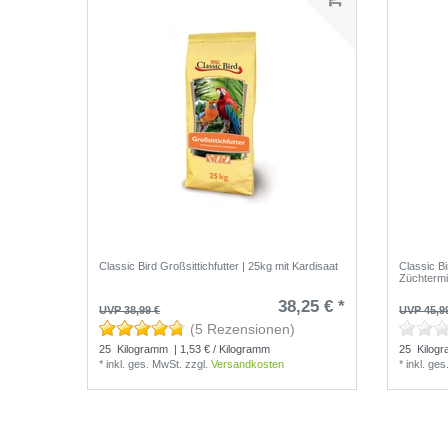
Classic Bird Großsittichfutter | 25kg mit Kardisaat
Classic Bi
Züchterm
38,25 € *
UVP 38,99 €
UVP 45,9
(5 Rezensionen)
25
Kilogramm
| 1,53 € / Kilogramm
25
Kilog
*
inkl. ges. MwSt.
zzgl.
Versandkosten
*
inkl. ge