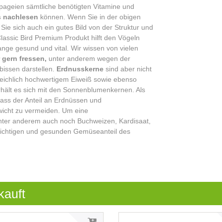
apageien sämtliche benötigten Vitamine und
s nachlesen
können. Wenn Sie in der obigen
ie sich auch ein gutes Bild von der Struktur und
ssic Bird Premium Produkt hilft den Vögeln
lange gesund und vital. Wir wissen von vielen
 gern fressen,
unter anderem wegen der
bissen darstellen.
Erdnusskerne
sind aber nicht
reichlich hochwertigem Eiweiß sowie ebenso
rhält es sich mit den Sonnenblumenkernen. Als
dass der Anteil an Erdnüssen und
wicht zu vermeiden. Um eine
nter anderem auch noch Buchweizen, Kardisaat,
n wichtigen und gesunden Gemüseanteil des
kauft