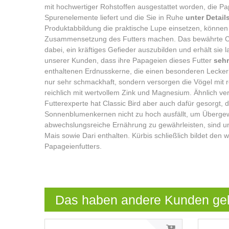
mit hochwertiger Rohstoffen ausgestattet worden, die P
Spurenelemente liefert und die Sie in Ruhe
unter Detail
Produktabbildung die praktische Lupe einsetzen, können S
Zusammensetzung des Futters machen. Das bewährte Cla
dabei, ein kräftiges Gefieder auszubilden und erhält sie 
unserer Kunden, dass ihre Papageien dieses Futter
sehr
enthaltenen Erdnusskerne, die einen besonderen Lecker
nur sehr schmackhaft, sondern versorgen die Vögel mit 
reichlich mit wertvollem Zink und Magnesium. Ähnlich ve
Futterexperte hat Classic Bird aber auch dafür gesorgt, 
Sonnenblumenkernen nicht zu hoch ausfällt, um Überge
abwechslungsreiche Ernährung zu gewährleisten, sind u
Mais sowie Dari enthalten. Kürbis schließlich bildet de
Papageienfutters.
Das haben andere Kunden ge