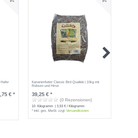
t Hafer
Kanarienfutter Classic Bird Qualität | 10kg mit
Großsitti
Rübsen und Hirse
Bird Qual
,75 € *
39,25 € *
25,25 
(0 Rezensionen)
10
Kilogramm
| 3,93 € / Kilogramm
10
Kilo
*
inkl. ges. MwSt.
zzgl.
Versandkosten
*
inkl. g