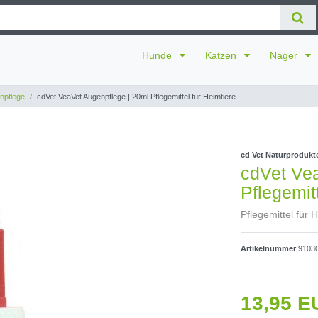
Hunde
Katzen
Nager
npflege
cdVet VeaVet Augenpflege | 20ml Pflegemittel für Heimtiere
cd Vet Naturproduk
cdVet Ve
Pflegemit
Pflegemittel für 
Artikelnummer
9103
13,95 