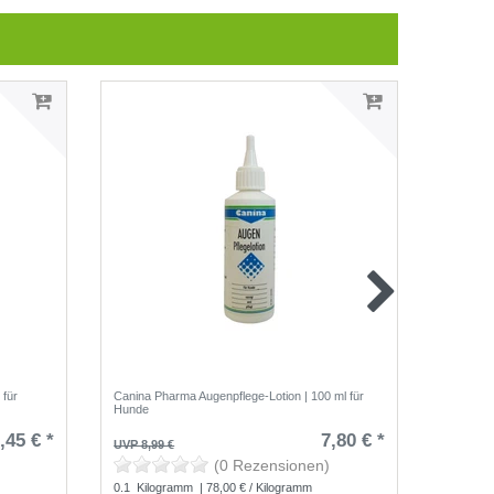
 für
Canina Pharma Augenpflege-Lotion | 100 ml für
Canina P
Hunde
,45 € *
7,80 € *
UVP 8,99 €
UVP 5,99
(0 Rezensionen)
*
inkl. g
0.1
Kilogramm
| 78,00 € / Kilogramm