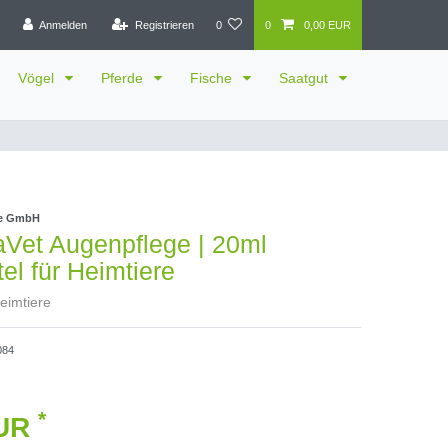
Anmelden
Registrieren
0
0
0,00 EUR
Vögel
Pferde
Fische
Saatgut
te GmbH
aVet Augenpflege | 20ml
tel für Heimtiere
Heimtiere
084
*
EUR