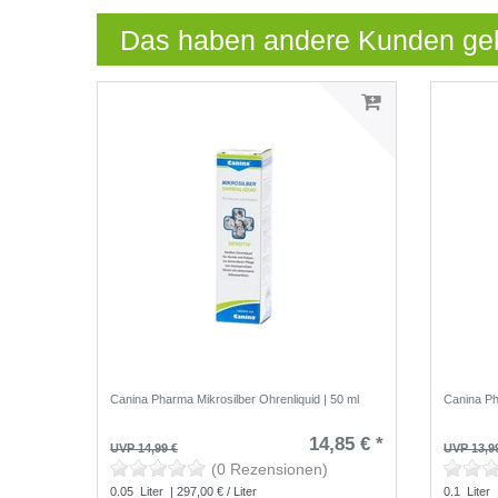
Das haben andere Kunden ge
Canina Pharma Mikrosilber Ohrenliquid | 50 ml
Canina Ph
14,85 € *
UVP 14,99 €
UVP 13,9
(0 Rezensionen)
0.05
Liter
| 297,00 € / Liter
0.1
Liter