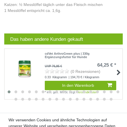
Katzen: ½ Messlöffel täglich unter das Fleisch mischen
1 Messlöffel entspricht ca. 1,6g.
Das haben andere Kunden gekauft
cdVet ArthroGreen plus | 330g
Ergänzungsfutter für Hunde
64,25 € *
UVP 76,95 €
(0 Rezensionen)
0.33
Kilogramm
| 194,70 € / Kilogramm
In den Warenkorb
*
inkl. ges. MwSt.
zzgl.
Versandkosten
Wir verwenden Cookies und ähnliche Technologien auf
Wir verwenden Cookies und ähnliche Technologien auf
unserer Website und verarbeiten personenbezogene Daten
unserer Website und verarbeiten personenbezogene Daten