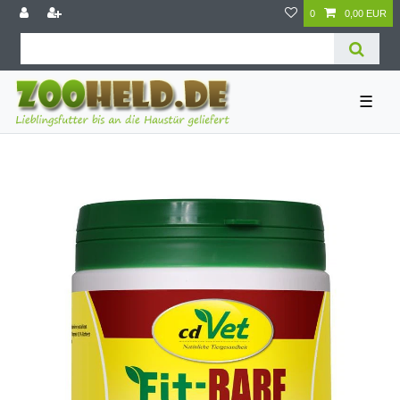
0
0,00 EUR
☰