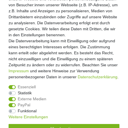
von Besucher:innen unserer Webseite (z.B. IP-Adresse), um
von Besucher:innen unserer Webseite (z.B. IP-Adresse), um
Kunden-Anfragen: info@zooheld.de
z.B. Inhalte und Anzeigen zu personalisieren, Medien von
z.B. Inhalte und Anzeigen zu personalisieren, Medien von
Drittanbietern einzubinden oder Zugriffe auf unsere Website
Drittanbietern einzubinden oder Zugriffe auf unsere Website
Über uns
zu analysieren. Die Datenverarbeitung erfolgt erst durch
zu analysieren. Die Datenverarbeitung erfolgt erst durch
Zahlung und Versand
gesetzte Cookies. Wir teilen diese Daten mit Dritten, die wir
gesetzte Cookies. Wir teilen diese Daten mit Dritten, die wir
Retouren
in den Einstellungen benennen.
in den Einstellungen benennen.
Die Datenverarbeitung kann mit Einwilligung oder aufgrund
Die Datenverarbeitung kann mit Einwilligung oder aufgrund
Zooheld Blog
eines berechtigten Interesses erfolgen. Die Zustimmung
eines berechtigten Interesses erfolgen. Die Zustimmung
Widerrufsrecht
kann erteilt oder abgelehnt werden. Es besteht das Recht,
kann erteilt oder abgelehnt werden. Es besteht das Recht,
Vertrag widerrufen
nicht einzuwilligen und die Einwilligung zu einem späteren
nicht einzuwilligen und die Einwilligung zu einem späteren
Geschäftsbedingungen
Zeitpunkt zu ändern oder zu widerrufen. Beachten Sie unser
Zeitpunkt zu ändern oder zu widerrufen. Beachten Sie unser
Datenschutzerklärung
Impressum
Impressum
und weitere Hinweise zur Verwendung
und weitere Hinweise zur Verwendung
Kontakt
personenbezogener Daten in unserer
personenbezogener Daten in unserer
Daten­schutz­erklärung
Daten­schutz­erklärung
.
.
Impressum
Essenziell
Essenziell
Statistik
Statistik
Externe Medien
Externe Medien
PayPal
PayPal
4.8
/
5
Funktional
Funktional
2876
Rezensionen
Weitere Einstellungen
Weitere Einstellungen
Unsere Artikel sind gelistet auf: