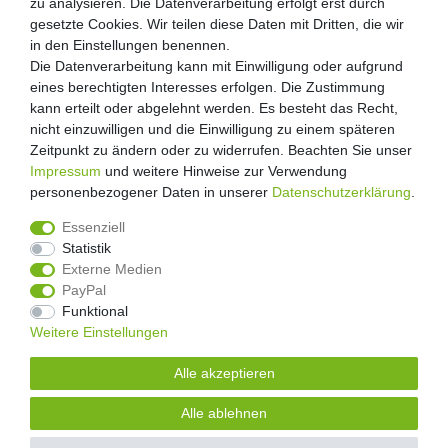
zu analysieren. Die Datenverarbeitung erfolgt erst durch
zu analysieren. Die Datenverarbeitung erfolgt erst durch
Zahlung und Versand
gesetzte Cookies. Wir teilen diese Daten mit Dritten, die wir
gesetzte Cookies. Wir teilen diese Daten mit Dritten, die wir
Retouren
in den Einstellungen benennen.
in den Einstellungen benennen.
Die Datenverarbeitung kann mit Einwilligung oder aufgrund
Die Datenverarbeitung kann mit Einwilligung oder aufgrund
Zooheld Blog
eines berechtigten Interesses erfolgen. Die Zustimmung
eines berechtigten Interesses erfolgen. Die Zustimmung
Widerrufsrecht
kann erteilt oder abgelehnt werden. Es besteht das Recht,
kann erteilt oder abgelehnt werden. Es besteht das Recht,
Vertrag widerrufen
nicht einzuwilligen und die Einwilligung zu einem späteren
nicht einzuwilligen und die Einwilligung zu einem späteren
Geschäftsbedingungen
Zeitpunkt zu ändern oder zu widerrufen. Beachten Sie unser
Zeitpunkt zu ändern oder zu widerrufen. Beachten Sie unser
Datenschutzerklärung
Impressum
Impressum
und weitere Hinweise zur Verwendung
und weitere Hinweise zur Verwendung
Kontakt
personenbezogener Daten in unserer
personenbezogener Daten in unserer
Daten­schutz­erklärung
Daten­schutz­erklärung
.
.
Impressum
Essenziell
Essenziell
Statistik
Statistik
Externe Medien
Externe Medien
PayPal
PayPal
4.8
/
5
Funktional
Funktional
2876
Rezensionen
Weitere Einstellungen
Weitere Einstellungen
Unsere Artikel sind gelistet auf:
Alle akzeptieren
Alle akzeptieren
© Copyright 2026 | Alle Rechte vorbehalten.
Alle ablehnen
Alle ablehnen
Alle Preise inklusive gesetzlicher Mehrwertsteuer und zuzüglich
Versandkosten.
| * Pflichtfeld