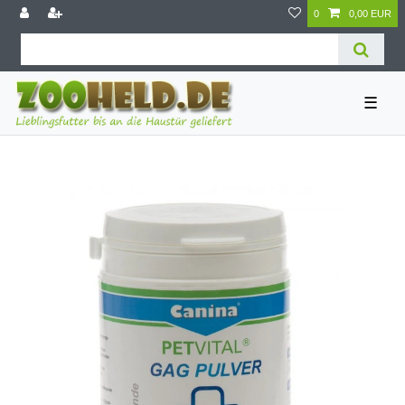
0
0,00 EUR
☰