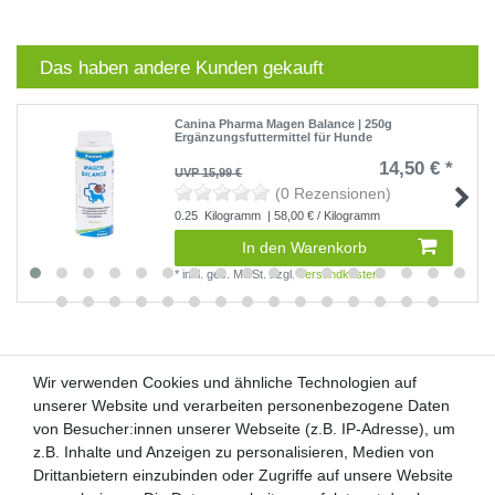
Das haben andere Kunden gekauft
Canina Pharma Magen Balance | 250g
Ergänzungsfuttermittel für Hunde
14,50 € *
UVP 15,99 €
(0 Rezensionen)
0.25
Kilogramm
| 58,00 € / Kilogramm
In den Warenkorb
*
inkl. ges. MwSt.
zzgl.
Versandkosten
Wir verwenden Cookies und ähnliche Technologien auf
Wir verwenden Cookies und ähnliche Technologien auf
unserer Website und verarbeiten personenbezogene Daten
unserer Website und verarbeiten personenbezogene Daten
von Besucher:innen unserer Webseite (z.B. IP-Adresse), um
von Besucher:innen unserer Webseite (z.B. IP-Adresse), um
Kunden-Anfragen: info@zooheld.de
z.B. Inhalte und Anzeigen zu personalisieren, Medien von
z.B. Inhalte und Anzeigen zu personalisieren, Medien von
Drittanbietern einzubinden oder Zugriffe auf unsere Website
Drittanbietern einzubinden oder Zugriffe auf unsere Website
Über uns