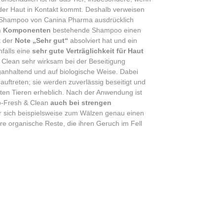
 der Haut in Kontakt kommt. Deshalb verweisen
an Shampoo von Canina Pharma ausdrücklich
en Komponenten
bestehende Shampoo einen
t der
Note „Sehr gut“
absolviert hat und ein
falls eine
sehr gute Verträglichkeit für Haut
 & Clean sehr wirksam bei der Beseitigung
nhaltend und auf biologische Weise. Dabei
uftreten; sie werden zuverlässig beseitigt und
teten Tieren erheblich. Nach der Anwendung ist
io-Fresh & Clean
auch bei strengen
r sich beispielsweise zum Wälzen genau einen
e organische Reste, die ihren Geruch im Fell