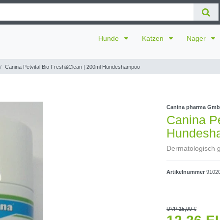
Hunde
Katzen
Nager
Canina Petvital Bio Fresh&Clean | 200ml Hundeshampoo
Canina pharma Gm
Canina Pe
Hundesh
Dermatologisch g
Artikelnummer
9102
UVP 15,99 €