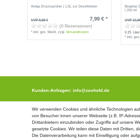
Ardap Drucksprüher | 1,5L zur Desinfektion
Beaphar 
| 250 ml
7,99 € *
UVP 8,99 €
UVP 10,9
(0 Rezensionen)
*
inkl. ges. MwSt.
zzgl.
Versandkosten
0.25
Liter
*
inkl. ge
Kunden-Anfragen: info@zooheld.de
Über uns
Wir verwenden Cookies und ähnliche Technologien au
Wir verwenden Cookies und ähnliche Technologien au
Zahlung und Versand
von Besucher:innen unserer Webseite (z.B. IP-Adresse
von Besucher:innen unserer Webseite (z.B. IP-Adresse
Retouren
Drittanbietern einzubinden oder Zugriffe auf unsere We
Drittanbietern einzubinden oder Zugriffe auf unsere We
gesetzte Cookies. Wir teilen diese Daten mit Dritten, d
gesetzte Cookies. Wir teilen diese Daten mit Dritten, d
Zooheld Blog
Die Datenverarbeitung kann mit Einwilligung oder auf
Die Datenverarbeitung kann mit Einwilligung oder auf