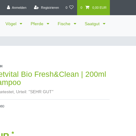
Anmelden
Registrieren
0
0
0,00 EUR
Vögel
Pferde
Fische
Saatgut
bH
tvital Bio Fresh&Clean | 200ml
ampoo
etestet, Urteil: "SEHR GUT"
080
*