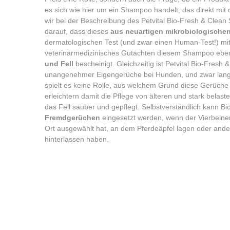
es sich wie hier um ein Shampoo handelt, das direkt mit
wir bei der Beschreibung des Petvital Bio-Fresh & Cle
darauf, dass dieses
aus neuartigen mikrobiologisch
dermatologischen Test (und zwar einen Human-Test!) mi
veterinärmedizinisches Gutachten diesem Shampoo eben
und Fell
bescheinigt. Gleichzeitig ist Petvital Bio-Fresh
unangenehmer Eigengerüche bei Hunden, und zwar langa
spielt es keine Rolle, aus welchem Grund diese Gerüche a
erleichtern damit die Pflege von älteren und stark belas
das Fell sauber und gepflegt. Selbstverständlich kann B
Fremdgerüchen
eingesetzt werden, wenn der Vierbeine
Ort ausgewählt hat, an dem Pferdeäpfel lagen oder ander
hinterlassen haben.