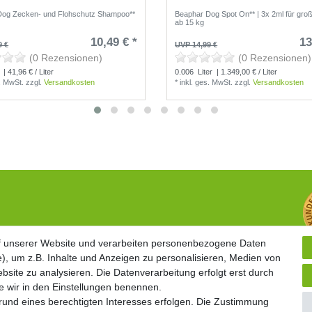
Dog Zecken- und Flohschutz Shampoo**
Beaphar Dog Spot On** | 3x 2ml für gr
ab 15 kg
10,49 € *
13
9 €
UVP 14,99 €
(0 Rezensionen)
(0 Rezensionen)
| 41,96 € / Liter
0.006
Liter
| 1.349,00 € / Liter
s. MwSt.
zzgl.
Versandkosten
*
inkl. ges. MwSt.
zzgl.
Versandkosten
Widerrufsrecht
f unserer Website und verarbeiten personenbezogene Daten
f unserer Website und verarbeiten personenbezogene Daten
Vertrag widerrufen
), um z.B. Inhalte und Anzeigen zu personalisieren, Medien von
), um z.B. Inhalte und Anzeigen zu personalisieren, Medien von
Geschäftsbedingungen
bsite zu analysieren. Die Datenverarbeitung erfolgt erst durch
bsite zu analysieren. Die Datenverarbeitung erfolgt erst durch
Datenschutzerklärung
ie wir in den Einstellungen benennen.
ie wir in den Einstellungen benennen.
Kontakt
grund eines berechtigten Interesses erfolgen. Die Zustimmung
grund eines berechtigten Interesses erfolgen. Die Zustimmung