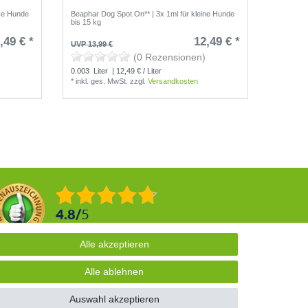
oße Hunde
Beaphar Dog Spot On** | 3x 1ml für kleine Hunde
Beaphar 
bis 15 kg
150 ml
,49 € *
12,49 € *
11,99 
UVP 13,99 €
(0 Rezensionen)
0.15
Lite
0.003
Liter
| 12,49 € / Liter
*
inkl. g
*
inkl. ges. MwSt.
zzgl.
Versandkosten
4.8
/
5
2876
Rezensionen
Alle akzeptieren
Alle akzeptieren
Alle ablehnen
Alle ablehnen
Auswahl akzeptieren
Auswahl akzeptieren