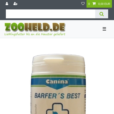
0
0,00 EUR
☰