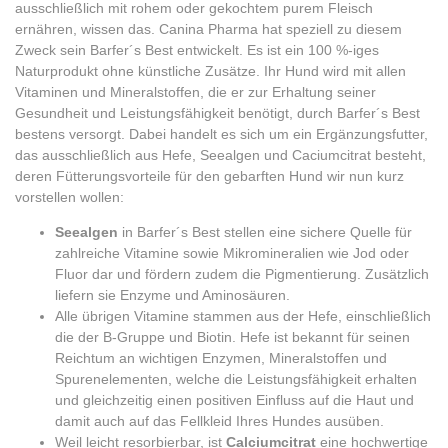
ausschließlich mit rohem oder gekochtem purem Fleisch
ernähren, wissen das. Canina Pharma hat speziell zu diesem
Zweck sein Barfer´s Best entwickelt. Es ist ein 100 %-iges
Naturprodukt ohne künstliche Zusätze. Ihr Hund wird mit allen
Vitaminen und Mineralstoffen, die er zur Erhaltung seiner
Gesundheit und Leistungsfähigkeit benötigt, durch Barfer´s Best
bestens versorgt. Dabei handelt es sich um ein Ergänzungsfutter,
das ausschließlich aus Hefe, Seealgen und Caciumcitrat besteht,
deren Fütterungsvorteile für den gebarften Hund wir nun kurz
vorstellen wollen:
Seealgen
in Barfer´s Best stellen eine sichere Quelle für
zahlreiche Vitamine sowie Mikromineralien wie Jod oder
Fluor dar und fördern zudem die Pigmentierung. Zusätzlich
liefern sie Enzyme und Aminosäuren.
Alle übrigen Vitamine stammen aus der Hefe, einschließlich
die der B-Gruppe und Biotin. Hefe ist bekannt für seinen
Reichtum an wichtigen Enzymen, Mineralstoffen und
Spurenelementen, welche die Leistungsfähigkeit erhalten
und gleichzeitig einen positiven Einfluss auf die Haut und
damit auch auf das Fellkleid Ihres Hundes ausüben.
Weil leicht resorbierbar, ist
Calciumcitrat
eine hochwertige