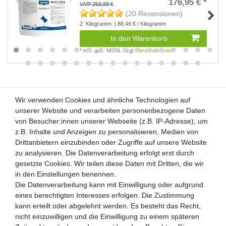
176,95 € *
UVP 259,99 €
(20 Rezensionen)
2
Kilogramm
| 88,48 € / Kilogramm
In den Warenkorb
*
inkl. ges. MwSt.
zzgl.
Versandkosten
Wir verwenden Cookies und ähnliche Technologien auf
Wir verwenden Cookies und ähnliche Technologien auf
unserer Website und verarbeiten personenbezogene Daten
unserer Website und verarbeiten personenbezogene Daten
von Besucher:innen unserer Webseite (z.B. IP-Adresse), um
von Besucher:innen unserer Webseite (z.B. IP-Adresse), um
Kunden-Anfragen: info@zooheld.de
z.B. Inhalte und Anzeigen zu personalisieren, Medien von
z.B. Inhalte und Anzeigen zu personalisieren, Medien von
Drittanbietern einzubinden oder Zugriffe auf unsere Website
Drittanbietern einzubinden oder Zugriffe auf unsere Website
Über uns
zu analysieren. Die Datenverarbeitung erfolgt erst durch
zu analysieren. Die Datenverarbeitung erfolgt erst durch
Zahlung und Versand
gesetzte Cookies. Wir teilen diese Daten mit Dritten, die wir
gesetzte Cookies. Wir teilen diese Daten mit Dritten, die wir
Retouren
in den Einstellungen benennen.
in den Einstellungen benennen.
Die Datenverarbeitung kann mit Einwilligung oder aufgrund
Die Datenverarbeitung kann mit Einwilligung oder aufgrund
Zooheld Blog
eines berechtigten Interesses erfolgen. Die Zustimmung
eines berechtigten Interesses erfolgen. Die Zustimmung
Widerrufsrecht
kann erteilt oder abgelehnt werden. Es besteht das Recht,
kann erteilt oder abgelehnt werden. Es besteht das Recht,
Vertrag widerrufen
nicht einzuwilligen und die Einwilligung zu einem späteren
nicht einzuwilligen und die Einwilligung zu einem späteren
Geschäftsbedingungen