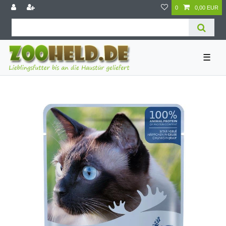
0
0,00 EUR
☰