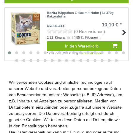
Bozita Häppchen Gelee mit Huhn | 6x 370g
Katzenfutter
10,10 € *
UVP 11,34 €
(0 Rezensionen)
2.22
Kilogramm
| 4,55 € / Kilogramm
In den Warenkorb
*
inkl. ges. MwSt.
zzgl.
Versandkosten
Wir verwenden Cookies und ähnliche Technologien auf
Wir verwenden Cookies und ähnliche Technologien auf
unserer Website und verarbeiten personenbezogene Daten
unserer Website und verarbeiten personenbezogene Daten
von Besucher:innen unserer Webseite (z.B. IP-Adresse), um
von Besucher:innen unserer Webseite (z.B. IP-Adresse), um
Kunden-Anfragen: info@zooheld.de
z.B. Inhalte und Anzeigen zu personalisieren, Medien von
z.B. Inhalte und Anzeigen zu personalisieren, Medien von
Drittanbietern einzubinden oder Zugriffe auf unsere Website
Drittanbietern einzubinden oder Zugriffe auf unsere Website
Über uns
zu analysieren. Die Datenverarbeitung erfolgt erst durch
zu analysieren. Die Datenverarbeitung erfolgt erst durch
Zahlung und Versand
gesetzte Cookies. Wir teilen diese Daten mit Dritten, die wir
gesetzte Cookies. Wir teilen diese Daten mit Dritten, die wir
Retouren
in den Einstellungen benennen.
in den Einstellungen benennen.
Die Datenverarbeitung kann mit Einwilligung oder aufgrund
Die Datenverarbeitung kann mit Einwilligung oder aufgrund
Zooheld Blog