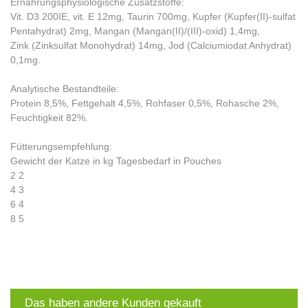
Ernährungsphysiologische Zusatzstoffe:
Vit. D3 200IE, vit. E 12mg, Taurin 700mg, Kupfer (Kupfer(II)-sulfat
Pentahydrat) 2mg, Mangan (Mangan(II)/(III)-oxid) 1,4mg,
Zink (Zinksulfat Monohydrat) 14mg, Jod (Calciumiodat Anhydrat)
0,1mg.
Analytische Bestandteile:
Protein 8,5%, Fettgehalt 4,5%, Rohfaser 0,5%, Rohasche 2%,
Feuchtigkeit 82%.
Fütterungsempfehlung:
Gewicht der Katze in kg Tagesbedarf in Pouches
2 2
4 3
6 4
8 5
Das haben andere Kunden gekauft