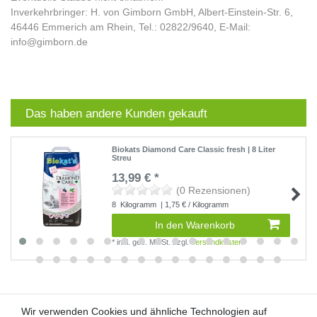
Inverkehrbringer: H. von Gimborn GmbH, Albert-Einstein-Str. 6,
46446 Emmerich am Rhein, Tel.: 02822/9640, E-Mail:
info@gimborn.de
Das haben andere Kunden gekauft
Biokats Diamond Care Classic fresh | 8 Liter
Streu
13,99 € *
(0 Rezensionen)
8
Kilogramm
| 1,75 € / Kilogramm
In den Warenkorb
*
inkl. ges. MwSt.
zzgl.
Versandkosten
Wir verwenden Cookies und ähnliche Technologien auf
Wir verwenden Cookies und ähnliche Technologien auf