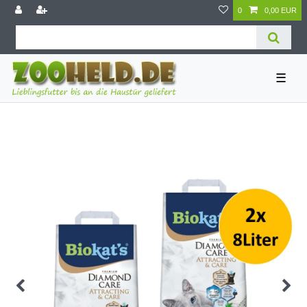
0
0,00 EUR
☰