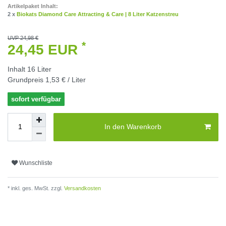
Artikelpaket Inhalt:
2 x
Biokats Diamond Care Attracting & Care | 8 Liter Katzenstreu
UVP 24,98 €
*
24,45 EUR
Inhalt
16
Liter
Grundpreis
1,53 € / Liter
sofort verfügbar
In den Warenkorb
Wunschliste
* inkl. ges. MwSt. zzgl.
Versandkosten