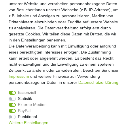
unserer Website und verarbeiten personenbezogene Daten
unserer Website und verarbeiten personenbezogene Daten
von Besucher:innen unserer Webseite (z.B. IP-Adresse), um
von Besucher:innen unserer Webseite (z.B. IP-Adresse), um
Kunden-Anfragen: info@zooheld.de
z.B. Inhalte und Anzeigen zu personalisieren, Medien von
z.B. Inhalte und Anzeigen zu personalisieren, Medien von
Drittanbietern einzubinden oder Zugriffe auf unsere Website
Drittanbietern einzubinden oder Zugriffe auf unsere Website
Über uns
zu analysieren. Die Datenverarbeitung erfolgt erst durch
zu analysieren. Die Datenverarbeitung erfolgt erst durch
Zahlung und Versand
gesetzte Cookies. Wir teilen diese Daten mit Dritten, die wir
gesetzte Cookies. Wir teilen diese Daten mit Dritten, die wir
Retouren
in den Einstellungen benennen.
in den Einstellungen benennen.
Die Datenverarbeitung kann mit Einwilligung oder aufgrund
Die Datenverarbeitung kann mit Einwilligung oder aufgrund
Zooheld Blog
eines berechtigten Interesses erfolgen. Die Zustimmung
eines berechtigten Interesses erfolgen. Die Zustimmung
Widerrufsrecht
kann erteilt oder abgelehnt werden. Es besteht das Recht,
kann erteilt oder abgelehnt werden. Es besteht das Recht,
Vertrag widerrufen
nicht einzuwilligen und die Einwilligung zu einem späteren
nicht einzuwilligen und die Einwilligung zu einem späteren
Geschäftsbedingungen
Zeitpunkt zu ändern oder zu widerrufen. Beachten Sie unser
Zeitpunkt zu ändern oder zu widerrufen. Beachten Sie unser
Datenschutzerklärung
Impressum
Impressum
und weitere Hinweise zur Verwendung
und weitere Hinweise zur Verwendung
Kontakt
personenbezogener Daten in unserer
personenbezogener Daten in unserer
Daten­schutz­erklärung
Daten­schutz­erklärung
.
.
Impressum
Essenziell
Essenziell
Statistik
Statistik
Externe Medien
Externe Medien
PayPal
PayPal
4.8
/
5
Funktional
Funktional
2876
Rezensionen
Weitere Einstellungen
Weitere Einstellungen