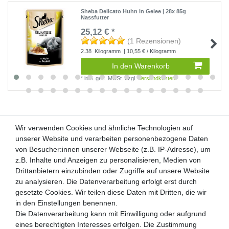
Sheba Delicato Huhn in Gelee | 28x 85g
Nassfutter
25,12 € *
(1 Rezensionen)
2.38
Kilogramm
| 10,55 € / Kilogramm
In den Warenkorb
*
inkl. ges. MwSt.
zzgl.
Versandkosten
Wir verwenden Cookies und ähnliche Technologien auf
Wir verwenden Cookies und ähnliche Technologien auf
unserer Website und verarbeiten personenbezogene Daten
unserer Website und verarbeiten personenbezogene Daten
von Besucher:innen unserer Webseite (z.B. IP-Adresse), um
von Besucher:innen unserer Webseite (z.B. IP-Adresse), um
Kunden-Anfragen: info@zooheld.de
z.B. Inhalte und Anzeigen zu personalisieren, Medien von
z.B. Inhalte und Anzeigen zu personalisieren, Medien von
Drittanbietern einzubinden oder Zugriffe auf unsere Website
Drittanbietern einzubinden oder Zugriffe auf unsere Website
Über uns
zu analysieren. Die Datenverarbeitung erfolgt erst durch
zu analysieren. Die Datenverarbeitung erfolgt erst durch
Zahlung und Versand
gesetzte Cookies. Wir teilen diese Daten mit Dritten, die wir
gesetzte Cookies. Wir teilen diese Daten mit Dritten, die wir
Retouren
in den Einstellungen benennen.
in den Einstellungen benennen.
Die Datenverarbeitung kann mit Einwilligung oder aufgrund
Die Datenverarbeitung kann mit Einwilligung oder aufgrund
Zooheld Blog
eines berechtigten Interesses erfolgen. Die Zustimmung
eines berechtigten Interesses erfolgen. Die Zustimmung