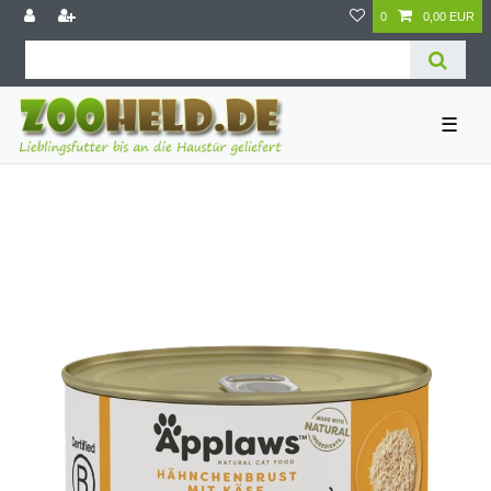
0
0,00 EUR
☰