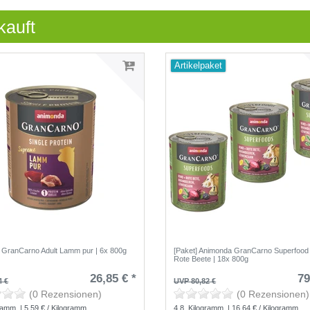
kauft
Artikelpaket
GranCarno Adult Lamm pur | 6x 800g
[Paket] Animonda GranCarno Superfood
Rote Beete | 18x 800g
26,85 € *
79
4 €
UVP 80,82 €
(0 Rezensionen)
(0 Rezensionen)
ramm
| 5,59 € / Kilogramm
4.8
Kilogramm
| 16,64 € / Kilogramm