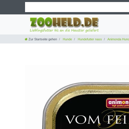
Zur Startseite gehen
Hunde
Hundefutter nass
Animonda Hund