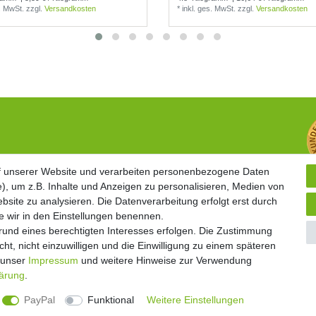
s. MwSt.
zzgl.
Versandkosten
*
inkl. ges. MwSt.
zzgl.
Versandkosten
Widerrufsrecht
f unserer Website und verarbeiten personenbezogene Daten
f unserer Website und verarbeiten personenbezogene Daten
Vertrag widerrufen
), um z.B. Inhalte und Anzeigen zu personalisieren, Medien von
), um z.B. Inhalte und Anzeigen zu personalisieren, Medien von
Geschäftsbedingungen
bsite zu analysieren. Die Datenverarbeitung erfolgt erst durch
bsite zu analysieren. Die Datenverarbeitung erfolgt erst durch
Datenschutzerklärung
ie wir in den Einstellungen benennen.
ie wir in den Einstellungen benennen.
Kontakt
grund eines berechtigten Interesses erfolgen. Die Zustimmung
grund eines berechtigten Interesses erfolgen. Die Zustimmung
Impressum
ht, nicht einzuwilligen und die Einwilligung zu einem späteren
ht, nicht einzuwilligen und die Einwilligung zu einem späteren
e unser
e unser
Impressum
Impressum
und weitere Hinweise zur Verwendung
und weitere Hinweise zur Verwendung
lärung
lärung
.
.
Unsere Artikel sind gelistet auf:
© Copyright 2026 | Alle Rechte vorbehalten.
PayPal
PayPal
Funktional
Funktional
Weitere Einstellungen
Weitere Einstellungen
Alle Preise inklusive gesetzlicher Mehrwertsteuer und zuzüglich
Versandkosten.
| * Pflichtfel