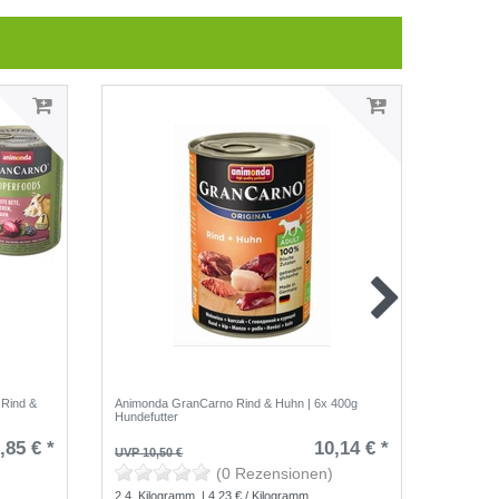
 Rind &
Animonda GranCarno Rind & Huhn | 6x 400g
Animonda
Hundefutter
,85 € *
10,14 € *
UVP 10,50 €
UVP 10,5
(0 Rezensionen)
2.4
Kilogramm
| 4,23 € / Kilogramm
2.4
Kilo