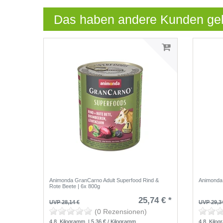
Das haben andere Kunden ge
Animonda GranCarno Adult Superfood Rind &
Animonda 
Rote Beete | 6x 800g
25,74 € *
UVP 28,14 €
UVP 29,3
(0 Rezensionen)
4.8
Kilogramm
| 5,36 € / Kilogramm
4.8
Kilog