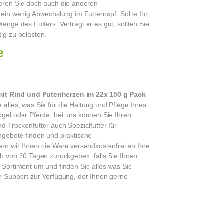
ieren Sie doch auch die anderen
n wenig Abwechslung im Futternapf. Sollte Ihr
Menge des Futters. Verträgt er es gut, sollten Sie
ig zu belasten.
e
n
it Rind und Putenherzen im 22x 150 g Pack
alles, was Sie für die Haltung und Pflege Ihres
gel oder Pferde, bei uns können Sie Ihren
d Trockenfutter auch Spezialfutter für
ngebote finden und praktische
ern wir Ihnen die Ware versandkostenfrei an Ihre
lb von 30 Tagen zurückgeben, falls Sie Ihnen
 Sortiment um und finden Sie alles was Sie
r Support zur Verfügung, der Ihnen gerne