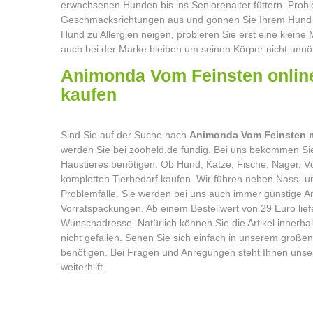
erwachsenen Hunden bis ins Seniorenalter füttern. Prob
Geschmacksrichtungen aus und gönnen Sie Ihrem Hund ei
Hund zu Allergien neigen, probieren Sie erst eine kleine 
auch bei der Marke bleiben um seinen Körper nicht unnöt
Animonda Vom Feinsten onlin
kaufe
Sind Sie auf der Suche nach
Animonda Vom Feinsten m
werden Sie bei
zooheld.de
fündig. Bei uns bekommen Sie 
Haustieres benötigen. Ob Hund, Katze, Fische, Nager, Vö
kompletten Tierbedarf kaufen. Wir führen neben Nass- un
Problemfälle. Sie werden bei uns auch immer günstige A
Vorratspackungen. Ab einem Bestellwert von 29 Euro lief
Wunschadresse. Natürlich können Sie die Artikel innerha
nicht gefallen. Sehen Sie sich einfach in unserem großen
benötigen. Bei Fragen und Anregungen steht Ihnen unse
weiterhilft.