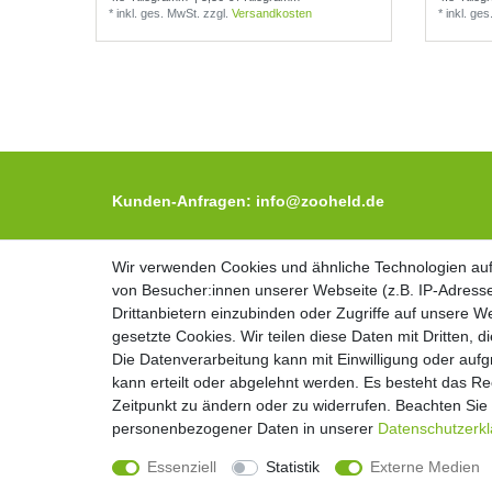
*
inkl. ges. MwSt.
zzgl.
Versandkosten
*
inkl. ge
Kunden-Anfragen: info@zooheld.de
Über uns
Wir verwenden Cookies und ähnliche Technologien au
Wir verwenden Cookies und ähnliche Technologien au
Zahlung und Versand
von Besucher:innen unserer Webseite (z.B. IP-Adresse
von Besucher:innen unserer Webseite (z.B. IP-Adresse
Retouren
Drittanbietern einzubinden oder Zugriffe auf unsere We
Drittanbietern einzubinden oder Zugriffe auf unsere We
gesetzte Cookies. Wir teilen diese Daten mit Dritten, d
gesetzte Cookies. Wir teilen diese Daten mit Dritten, d
Zooheld Blog
Die Datenverarbeitung kann mit Einwilligung oder auf
Die Datenverarbeitung kann mit Einwilligung oder auf
kann erteilt oder abgelehnt werden. Es besteht das Rec
kann erteilt oder abgelehnt werden. Es besteht das Rec
Zeitpunkt zu ändern oder zu widerrufen. Beachten Si
Zeitpunkt zu ändern oder zu widerrufen. Beachten Si
personenbezogener Daten in unserer
personenbezogener Daten in unserer
Daten­schutz­erk
Daten­schutz­erk
Essenziell
Essenziell
Statistik
Statistik
Externe Medien
Externe Medien