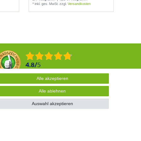
*
inkl. ges. MwSt.
zzgl.
Versandkosten
*
inkl. g
4.8
/
5
2876
Rezensionen
Alle akzeptieren
Alle akzeptieren
Alle ablehnen
Alle ablehnen
Auswahl akzeptieren
Auswahl akzeptieren
d