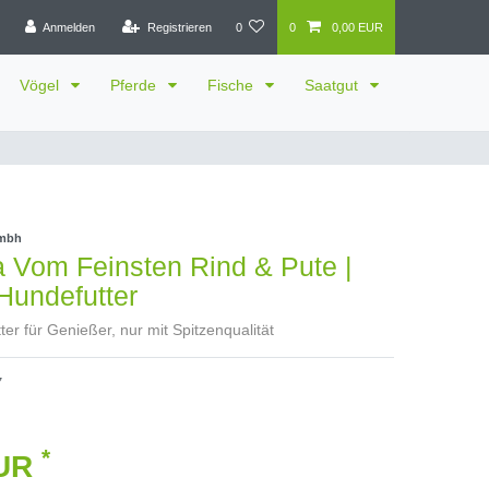
Anmelden
Registrieren
0
0
0,00 EUR
Vögel
Pferde
Fische
Saatgut
gmbh
 Vom Feinsten Rind & Pute |
Hundefutter
er für Genießer, nur mit Spitzenqualität
7
*
EUR