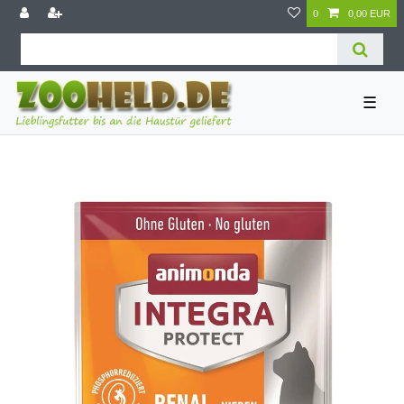
0
0,00 EUR
☰