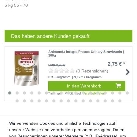
5 kg 55 - 70
Das haben andere Kunden gekauft
Animonda Integra Protect Urinary Struvitstein |
300g
2,75 € *
UVP 2,95 €
(0 Rezensionen)
0.3
Kilogramm
| 9,17 € / Kilogramm
In den Warenkorb
*
inkl. ges. MwSt.
zzgl.
Versandkosten
Wir verwenden Cookies und ähnliche Technologien auf
Wir verwenden Cookies und ähnliche Technologien auf
unserer Website und verarbeiten personenbezogene Daten
unserer Website und verarbeiten personenbezogene Daten
von Besucher:innen unserer Webseite (z.B. IP-Adresse), um
von Besucher:innen unserer Webseite (z.B. IP-Adresse), um
Kunden-Anfragen: info@zooheld.de