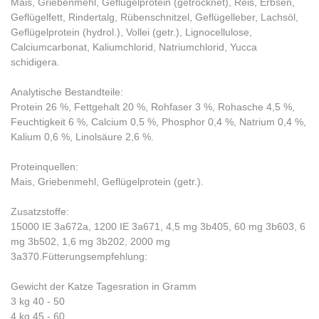
Mais, Griebenmehl, Geflügelprotein (getrocknet), Reis, Erbsen,
Geflügelfett, Rindertalg, Rübenschnitzel, Geflügelleber, Lachsöl,
Geflügelprotein (hydrol.), Vollei (getr.), Lignocellulose,
Calciumcarbonat, Kaliumchlorid, Natriumchlorid, Yucca
schidigera.
Analytische Bestandteile:
Protein 26 %, Fettgehalt 20 %, Rohfaser 3 %, Rohasche 4,5 %,
Feuchtigkeit 6 %, Calcium 0,5 %, Phosphor 0,4 %, Natrium 0,4 %,
Kalium 0,6 %, Linolsäure 2,6 %.
Proteinquellen:
Mais, Griebenmehl, Geflügelprotein (getr.).
Zusatzstoffe:
15000 IE 3a672a, 1200 IE 3a671, 4,5 mg 3b405, 60 mg 3b603, 6
mg 3b502, 1,6 mg 3b202, 2000 mg
3a370.Fütterungsempfehlung:
Gewicht der Katze Tagesration in Gramm
3 kg 40 - 50
4 kg 45 - 60