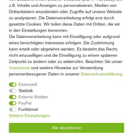
z.B. Inhalte und Anzeigen zu personalisieren, Medien von
z.B. Inhalte und Anzeigen zu personalisieren, Medien von
Drittanbietern einzubinden oder Zugriffe auf unsere Website
Drittanbietern einzubinden oder Zugriffe auf unsere Website
Über uns
zu analysieren. Die Datenverarbeitung erfolgt erst durch
zu analysieren. Die Datenverarbeitung erfolgt erst durch
Zahlung und Versand
gesetzte Cookies. Wir teilen diese Daten mit Dritten, die wir
gesetzte Cookies. Wir teilen diese Daten mit Dritten, die wir
Retouren
in den Einstellungen benennen.
in den Einstellungen benennen.
Die Datenverarbeitung kann mit Einwilligung oder aufgrund
Die Datenverarbeitung kann mit Einwilligung oder aufgrund
Zooheld Blog
eines berechtigten Interesses erfolgen. Die Zustimmung
eines berechtigten Interesses erfolgen. Die Zustimmung
Widerrufsrecht
kann erteilt oder abgelehnt werden. Es besteht das Recht,
kann erteilt oder abgelehnt werden. Es besteht das Recht,
Vertrag widerrufen
nicht einzuwilligen und die Einwilligung zu einem späteren
nicht einzuwilligen und die Einwilligung zu einem späteren
Geschäftsbedingungen
Zeitpunkt zu ändern oder zu widerrufen. Beachten Sie unser
Zeitpunkt zu ändern oder zu widerrufen. Beachten Sie unser
Datenschutzerklärung
Impressum
Impressum
und weitere Hinweise zur Verwendung
und weitere Hinweise zur Verwendung
Kontakt
personenbezogener Daten in unserer
personenbezogener Daten in unserer
Daten­schutz­erklärung
Daten­schutz­erklärung
.
.
Impressum
Essenziell
Essenziell
Statistik
Statistik
Externe Medien
Externe Medien
PayPal
PayPal
4.8
/
5
Funktional
Funktional
2876
Rezensionen
Weitere Einstellungen
Weitere Einstellungen
Unsere Artikel sind gelistet auf:
Alle akzeptieren
Alle akzeptieren