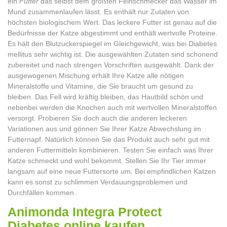
ein
Futter
das selbst dem größten Feinschmecker das Wasser im
Mund zusammenlaufen lässt. Es enthält nur Zutaten von
höchsten biologischem Wert. Das leckere Futter ist genau auf die
Bedürfnisse der Katze abgestimmt und enthält wertvolle Proteine.
Es hält den Blutzuckerspiegel im Gleichgewicht, was bei Diabetes
mellitus sehr wichtig ist. Die ausgewählten Zutaten sind schonend
zubereitet und nach strengen Vorschriften ausgewählt. Dank der
ausgewogenen Mischung erhält Ihre Katze alle nötigen
Mineralstoffe und Vitamine, die Sie braucht um gesund zu
bleiben. Das Fell wird kräftig bleiben, das Hautbild schön und
nebenbei werden die Knochen auch mit wertvollen Mineralstoffen
versorgt. Probieren Sie doch auch die anderen leckeren
Variationen aus und gönnen Sie Ihrer Katze Abwechslung im
Futternapf. Natürlich können Sie das Produkt auch sehr gut mit
anderen Futtermitteln kombinieren. Testen Sie einfach was Ihrer
Katze schmeckt und wohl bekommt. Stellen Sie Ihr Tier immer
langsam auf eine neue Futtersorte um. Bei empfindlichen Katzen
kann es sonst zu schlimmen Verdauungsproblemen und
Durchfällen kommen.
Animonda Integra Protect
Diabetes online kaufen