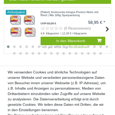
Artikelpaket
[Paket] Animonda Integra Protect Niere mit
Rind | 48x 100g Sparpackung
58,95 € *
UVP 60,00 €
(0 Rezensionen)
4.8
Kilogramm
| 12,28 € / Kilogramm
In den Warenkorb
*
inkl. ges. MwSt.
zzgl.
Versandkosten
Wir verwenden Cookies und ähnliche Technologien auf
Wir verwenden Cookies und ähnliche Technologien auf
unserer Website und verarbeiten personenbezogene Daten
unserer Website und verarbeiten personenbezogene Daten
von Besucher:innen unserer Webseite (z.B. IP-Adresse), um
von Besucher:innen unserer Webseite (z.B. IP-Adresse), um
Kunden-Anfragen: info@zooheld.de
z.B. Inhalte und Anzeigen zu personalisieren, Medien von
z.B. Inhalte und Anzeigen zu personalisieren, Medien von
Drittanbietern einzubinden oder Zugriffe auf unsere Website
Drittanbietern einzubinden oder Zugriffe auf unsere Website
Über uns
zu analysieren. Die Datenverarbeitung erfolgt erst durch
zu analysieren. Die Datenverarbeitung erfolgt erst durch
Zahlung und Versand
gesetzte Cookies. Wir teilen diese Daten mit Dritten, die wir
gesetzte Cookies. Wir teilen diese Daten mit Dritten, die wir
Retouren
in den Einstellungen benennen.
in den Einstellungen benennen.