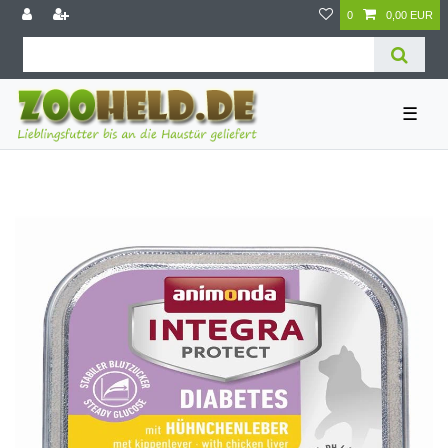
0
0,00 EUR
☰