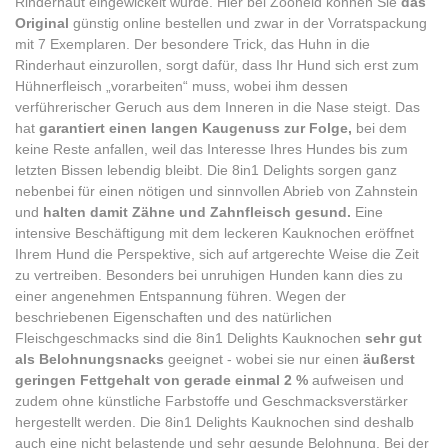
Rinderhaut eingewickelt wurde. Hier bei Zooheld können Sie
das
Original
günstig online bestellen und zwar in der Vorratspackung
mit 7 Exemplaren. Der besondere Trick, das Huhn in die
Rinderhaut einzurollen, sorgt dafür, dass Ihr Hund sich erst zum
Hühnerfleisch „vorarbeiten“ muss, wobei ihm dessen
verführerischer Geruch aus dem Inneren in die Nase steigt. Das
hat
garantiert einen langen Kaugenuss zur Folge,
bei dem
keine Reste anfallen, weil das Interesse Ihres Hundes bis zum
letzten Bissen lebendig bleibt. Die 8in1 Delights sorgen ganz
nebenbei für einen nötigen und sinnvollen Abrieb von Zahnstein
und
halten damit Zähne und Zahnfleisch gesund.
Eine
intensive Beschäftigung mit dem leckeren Kauknochen eröffnet
Ihrem Hund die Perspektive, sich auf artgerechte Weise die Zeit
zu vertreiben. Besonders bei unruhigen Hunden kann dies zu
einer angenehmen Entspannung führen. Wegen der
beschriebenen Eigenschaften und des natürlichen
Fleischgeschmacks sind die 8in1 Delights Kauknochen
sehr gut
als Belohnungsnacks
geeignet -
wobei sie nur einen
äußerst
geringen Fettgehalt von gerade einmal 2 %
aufweisen und
zudem ohne künstliche Farbstoffe und Geschmacksverstärker
hergestellt werden. Die 8in1 Delights Kauknochen sind deshalb
auch eine nicht belastende und sehr gesunde Belohnung. Bei der