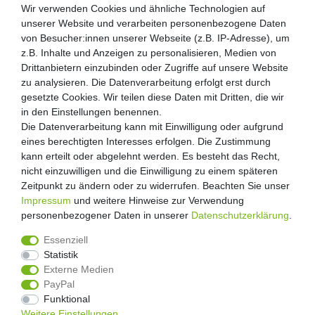
Wir verwenden Cookies und ähnliche Technologien auf
Wir verwenden Cookies und ähnliche Technologien auf
unserer Website und verarbeiten personenbezogene Daten
unserer Website und verarbeiten personenbezogene Daten
von Besucher:innen unserer Webseite (z.B. IP-Adresse), um
von Besucher:innen unserer Webseite (z.B. IP-Adresse), um
Kunden-Anfragen: info@zooheld.de
z.B. Inhalte und Anzeigen zu personalisieren, Medien von
z.B. Inhalte und Anzeigen zu personalisieren, Medien von
Drittanbietern einzubinden oder Zugriffe auf unsere Website
Drittanbietern einzubinden oder Zugriffe auf unsere Website
Über uns
zu analysieren. Die Datenverarbeitung erfolgt erst durch
zu analysieren. Die Datenverarbeitung erfolgt erst durch
Zahlung und Versand
gesetzte Cookies. Wir teilen diese Daten mit Dritten, die wir
gesetzte Cookies. Wir teilen diese Daten mit Dritten, die wir
Retouren
in den Einstellungen benennen.
in den Einstellungen benennen.
Die Datenverarbeitung kann mit Einwilligung oder aufgrund
Die Datenverarbeitung kann mit Einwilligung oder aufgrund
Zooheld Blog
eines berechtigten Interesses erfolgen. Die Zustimmung
eines berechtigten Interesses erfolgen. Die Zustimmung
Widerrufsrecht
kann erteilt oder abgelehnt werden. Es besteht das Recht,
kann erteilt oder abgelehnt werden. Es besteht das Recht,
Vertrag widerrufen
nicht einzuwilligen und die Einwilligung zu einem späteren
nicht einzuwilligen und die Einwilligung zu einem späteren
Geschäftsbedingungen
Zeitpunkt zu ändern oder zu widerrufen. Beachten Sie unser
Zeitpunkt zu ändern oder zu widerrufen. Beachten Sie unser
Datenschutzerklärung
Impressum
Impressum
und weitere Hinweise zur Verwendung
und weitere Hinweise zur Verwendung
Kontakt
personenbezogener Daten in unserer
personenbezogener Daten in unserer
Daten­schutz­erklärung
Daten­schutz­erklärung
.
.
Impressum
Essenziell
Essenziell
Statistik
Statistik
Externe Medien
Externe Medien
PayPal
PayPal
4.8
/
5
Funktional
Funktional
2876
Rezensionen
Weitere Einstellungen
Weitere Einstellungen