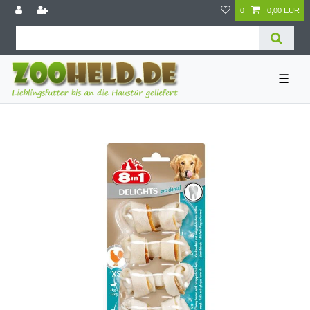
0
0,00 EUR
☰