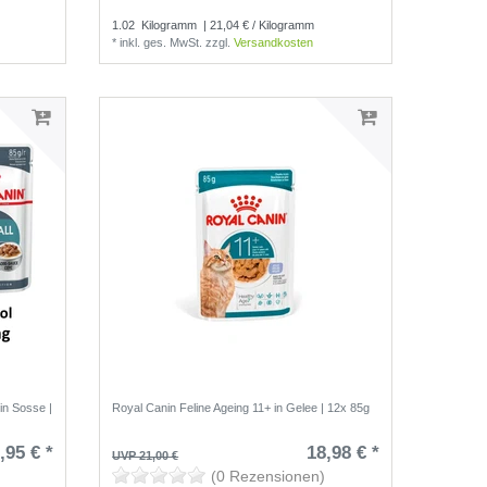
(0 Rezensionen)
1.02
Kilogramm
| 21,04 € / Kilogramm
*
inkl. ges. MwSt.
zzgl.
Versandkosten
 in Sosse |
Royal Canin Feline Ageing 11+ in Gelee | 12x 85g
,95 € *
18,98 € *
UVP 21,00 €
(0 Rezensionen)