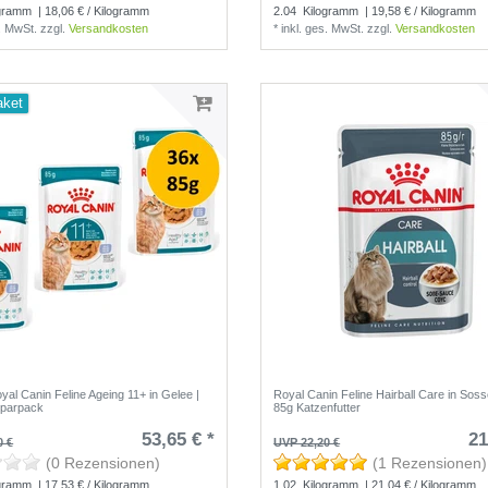
gramm
| 18,06 € / Kilogramm
2.04
Kilogramm
| 19,58 € / Kilogramm
s. MwSt.
zzgl.
Versandkosten
*
inkl. ges. MwSt.
zzgl.
Versandkosten
aket
yal Canin Feline Ageing 11+ in Gelee |
Royal Canin Feline Hairball Care in Soss
Sparpack
85g Katzenfutter
53,65 € *
21
0 €
UVP 22,20 €
(0 Rezensionen)
(1 Rezensionen)
gramm
| 17,53 € / Kilogramm
1.02
Kilogramm
| 21,04 € / Kilogramm