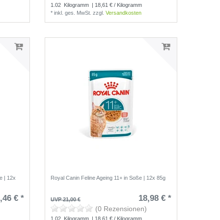
1.02
Kilogramm
| 18,61 € / Kilogramm
*
inkl. ges. MwSt.
zzgl.
Versandkosten
e | 12x
Royal Canin Feline Ageing 11+ in Soße | 12x 85g
,46 € *
18,98 € *
UVP 21,00 €
(0 Rezensionen)
1.02
Kilogramm
| 18,61 € / Kilogramm