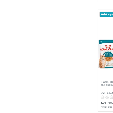
Artikelp
[Paket] R
36x 85g 
UVP 61,2
3.06
Kilo
*
inkl. ge