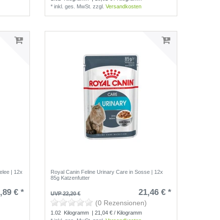
*
inkl. ges. MwSt.
zzgl.
Versandkosten
elee | 12x
Royal Canin Feline Urinary Care in Sosse | 12x
85g Katzenfutter
,89 € *
21,46 € *
UVP 22,20 €
(0 Rezensionen)
1.02
Kilogramm
| 21,04 € / Kilogramm