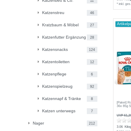
Katzenbett & Co.
11
*
inkl. ge
Katzenstreu
46
Artikelp
Kratzbaum & Möbel
27
Katzenfutter Ergänzung
28
Katzensnacks
124
Katzentoiletten
12
Katzenpflege
6
Katzenspielzeug
92
Katzennapf & Tränke
8
[Paket] Ro
36x 85g 
Katzen unterwegs
7
UVP 61,2
Nager
212
3.06
Kilo