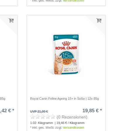
*
inkl. ges. MwSt.
zzgl.
Versandkosten
x85g
Royal Canin Feline Ageing 15+ in Soße | 12x 85g
,42 € *
19,85 € *
UVP 21,00 €
(0 Rezensionen)
1.02
Kilogramm
| 19,46 € / Kilogramm
*
inkl. ges. MwSt.
zzgl.
Versandkosten