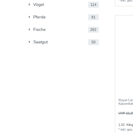
*
inkl. ge
Vögel
114
Pferde
81
Fische
262
Saatgut
50
Royal Can
Katzenfut
UVP 22,2
1.02
Kilo
*
inkl. ge