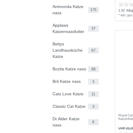
Animonda Katze
175
1.02
Kilo
nass
*
inkl. ge
Applaws
37
Katzennassfutter
Bettys
Landhausküche
67
Katze
Bozita Katze nass
68
Brit Katze nass
3
Cats Love Katze
11
Classic Cat Katze
3
Royal Cani
Dr.Alder Katze
Katzenfut
6
nass
UVP 22,2