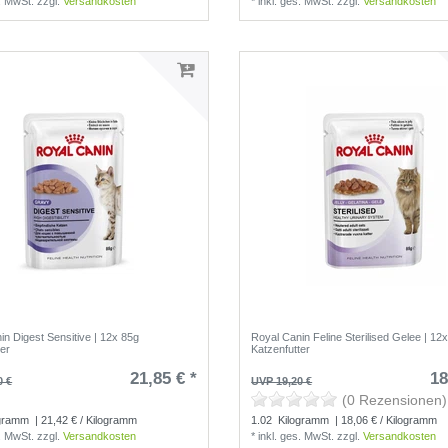
s. MwSt.
zzgl.
Versandkosten
*
inkl. ges. MwSt.
zzgl.
Versandkosten
in Digest Sensitive | 12x 85g
Royal Canin Feline Sterilised Gelee | 12
ter
Katzenfutter
21,85 € *
18
0 €
UVP 19,20 €
(0 Rezensionen)
(0 Rezensionen)
gramm
| 21,42 € / Kilogramm
1.02
Kilogramm
| 18,06 € / Kilogramm
s. MwSt.
zzgl.
Versandkosten
*
inkl. ges. MwSt.
zzgl.
Versandkosten