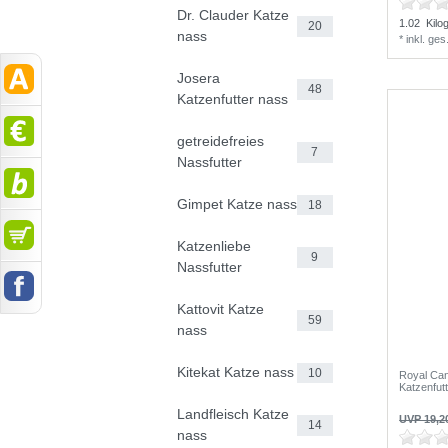
Dr. Clauder Katze
1.02
Kilo
20
nass
*
inkl. ge
Josera
48
Katzenfutter nass
getreidefreies
7
Nassfutter
Gimpet Katze nass
18
Katzenliebe
9
Nassfutter
Kattovit Katze
59
nass
Kitekat Katze nass
10
Royal Cani
Katzenfut
Landfleisch Katze
UVP 19,2
14
nass