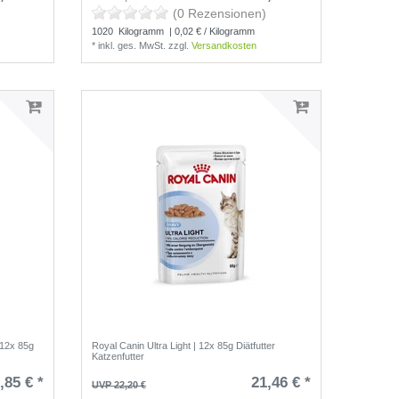
(0 Rezensionen)
1020
Kilogramm
| 0,02 € / Kilogramm
*
inkl. ges. MwSt.
zzgl.
Versandkosten
 12x 85g
Royal Canin Ultra Light | 12x 85g Diätfutter
Katzenfutter
,85 € *
21,46 € *
UVP 22,20 €