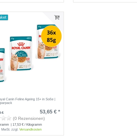
aket
oyal Canin Feline Ageing 15+ in Soße |
Sparpack
53,65 € *
0 €
(0 Rezensionen)
gramm
| 17,53 € / Kilogramm
s. MwSt.
zzgl.
Versandkosten