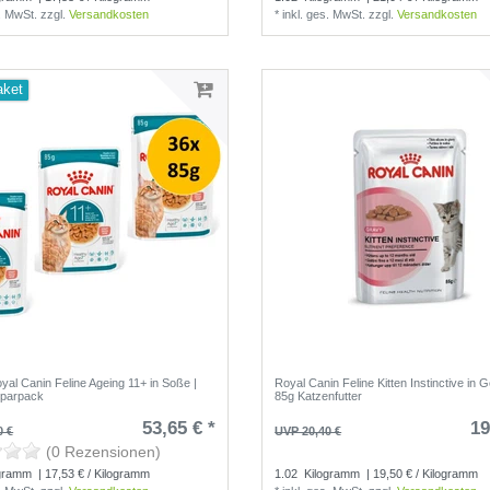
s. MwSt.
zzgl.
Versandkosten
*
inkl. ges. MwSt.
zzgl.
Versandkosten
aket
yal Canin Feline Ageing 11+ in Soße |
Royal Canin Feline Kitten Instinctive in G
Sparpack
85g Katzenfutter
53,65 € *
19
0 €
UVP 20,40 €
(0 Rezensionen)
(0 Rezensionen)
gramm
| 17,53 € / Kilogramm
1.02
Kilogramm
| 19,50 € / Kilogramm