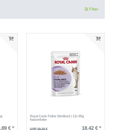
Filter
5g
Royal Canin Feline Sterilised | 12x 85g
Katzenfutter
,89 € *
18,42 € *
UVP 19,20 €