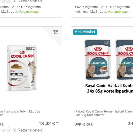
(0 Rezensionen)
(0 Rezensionen)
gramm
| 21,47 € / Kilogramm
1.02
Kilogramm
| 21,42 € / Kilogramm
s. MwSt.
zzgl.
Versandkosten
*
inkl. ges. MwSt.
zzgl.
Versandkosten
Artikelpaket
n Instinctive Jelly | 12x 85g
[Paket] Royal Canin Feline Hairball Care
ter
24x 85g Katzenfutter
18,42 € *
39
0 €
UVP 43,80 €
(0 Rezensionen)
(0 Rezensionen)