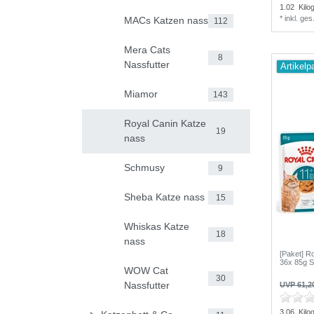
1.02
Kilo
*
inkl. ge
MACs Katzen nass
112
Mera Cats
8
Nassfutter
Artikelp
Miamor
143
Royal Canin Katze
19
nass
Schmusy
9
Sheba Katze nass
15
Whiskas Katze
18
nass
[Paket] Ro
36x 85g 
WOW Cat
30
Nassfutter
UVP 61,2
3.06
Kilo