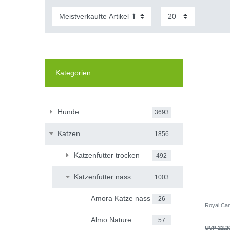
Kategorien
Hunde
3693
Katzen
1856
Katzenfutter trocken
492
Katzenfutter nass
1003
Amora Katze nass
26
Royal Can
Almo Nature
57
UVP 22,2