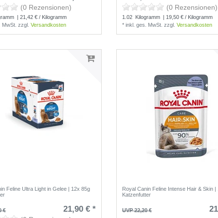
(0 Rezensionen)
(0 Rezensionen)
gramm
| 21,42 € / Kilogramm
1.02
Kilogramm
| 19,50 € / Kilogramm
s. MwSt.
zzgl.
Versandkosten
*
inkl. ges. MwSt.
zzgl.
Versandkosten
n Feline Ultra Light in Gelee | 12x 85g
Royal Canin Feline Intense Hair & Skin |
ter
Katzenfutter
21,90 € *
21
0 €
UVP 22,20 €