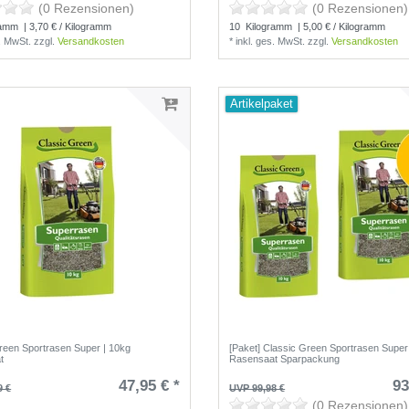
(0 Rezensionen)
(0 Rezensionen)
ramm
| 3,70 € / Kilogramm
10
Kilogramm
| 5,00 € / Kilogramm
s. MwSt.
zzgl.
Versandkosten
*
inkl. ges. MwSt.
zzgl.
Versandkosten
Artikelpaket
reen Sportrasen Super | 10kg
[Paket] Classic Green Sportrasen Super
t
Rasensaat Sparpackung
47,95 € *
93
9 €
UVP 99,98 €
(0 Rezensionen)
(0 Rezensionen)