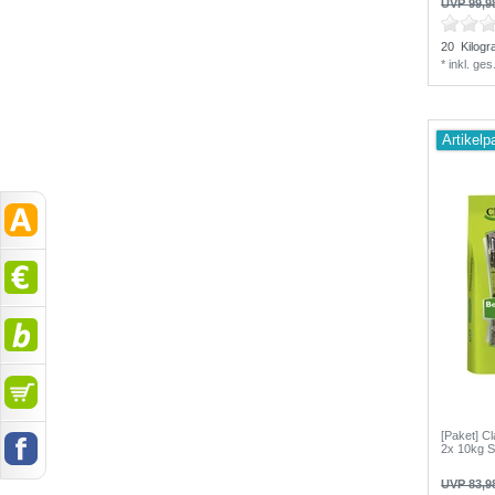
UVP 99,9
20
Kilog
*
inkl. ge
Artikelp
[Paket] C
2x 10kg 
UVP 83,9