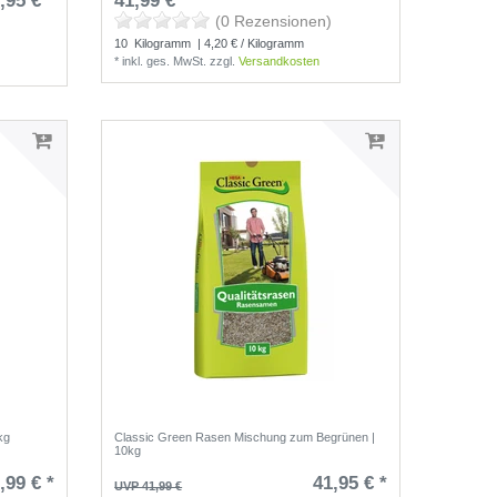
,95 € *
41,99 € *
(0 Rezensionen)
10
Kilogramm
| 4,20 € / Kilogramm
*
inkl. ges. MwSt.
zzgl.
Versandkosten
kg
Classic Green Rasen Mischung zum Begrünen |
10kg
,99 € *
41,95 € *
UVP 41,99 €