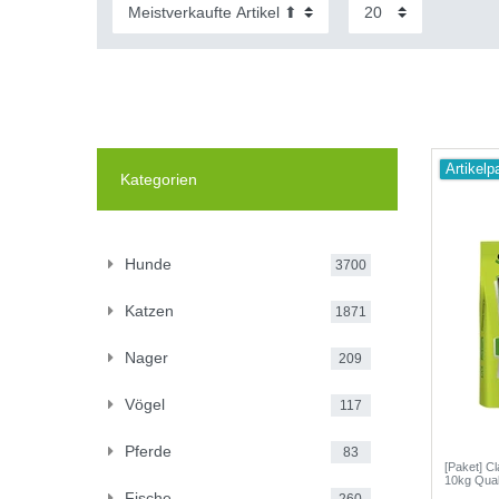
Artikelp
Kategorien
Hunde
3700
Katzen
1871
Nager
209
Vögel
117
Pferde
83
[Paket] C
10kg Qual
Fische
260