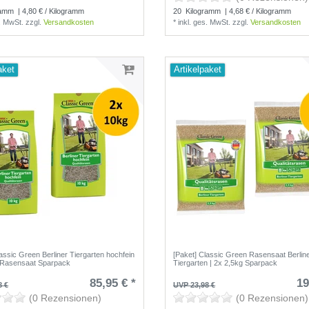
ramm
| 4,80 € / Kilogramm
20
Kilogramm
| 4,68 € / Kilogramm
s. MwSt.
zzgl.
Versandkosten
*
inkl. ges. MwSt.
zzgl.
Versandkosten
aket
Artikelpaket
assic Green Berliner Tiergarten hochfein
[Paket] Classic Green Rasensaat Berlin
 Rasensaat Sparpack
Tiergarten | 2x 2,5kg Sparpack
85,95 € *
19
8 €
UVP 23,98 €
(0 Rezensionen)
(0 Rezensionen)