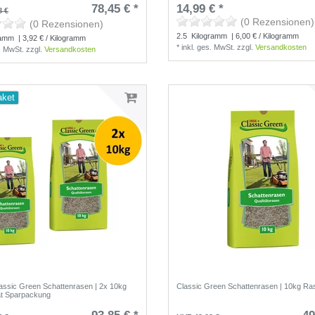
78,45 € *
14,99 € *
8 €
(0 Rezensionen)
(0 Rezensionen)
2.5
Kilogramm
| 6,00 € / Kilogramm
ramm
| 3,92 € / Kilogramm
*
inkl. ges. MwSt.
zzgl.
Versandkosten
s. MwSt.
zzgl.
Versandkosten
aket
lassic Green Schattenrasen | 2x 10kg
Classic Green Schattenrasen | 10kg Ra
t Sparpackung