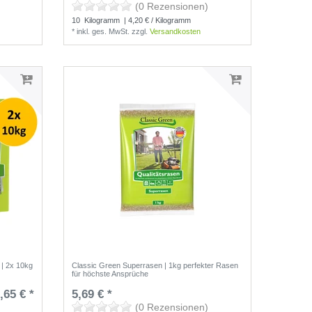
(0 Rezensionen)
10
Kilogramm
| 4,20 € / Kilogramm
*
inkl. ges. MwSt.
zzgl.
Versandkosten
 | 2x 10kg
Classic Green Superrasen | 1kg perfekter Rasen
für höchste Ansprüche
,65 € *
5,69 € *
(0 Rezensionen)