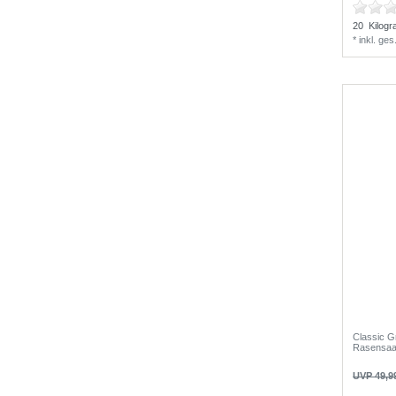
20
Kilog
*
inkl. ge
Classic G
Rasensaa
UVP 49,9