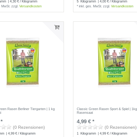
ramm
| 4,30 € / Kilogramm
5
Kilogramm
| 4,00 € / Kilogramm
s. MwSt.
zzgl.
Versandkosten
*
inkl. ges. MwSt.
zzgl.
Versandkosten
reen Rasen Berliner Tiergarten | 1 kg
Classic Green Rasen Sport & Spiel | 1k
t
Rasensaat
 *
4,99 € *
(0 Rezensionen)
(0 Rezensionen)
amm
| 4,99 € / Kilogramm
1
Kilogramm
| 4,99 € / Kilogramm