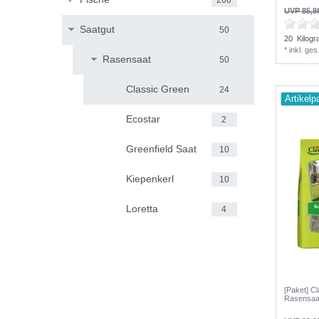
UVP 85,9
Saatgut
50
20
Kilog
*
inkl. ge
Rasensaat
50
Classic Green
24
Artikelp
Ecostar
2
Greenfield Saat
10
Kiepenkerl
10
Loretta
4
[Paket] C
Rasensaa