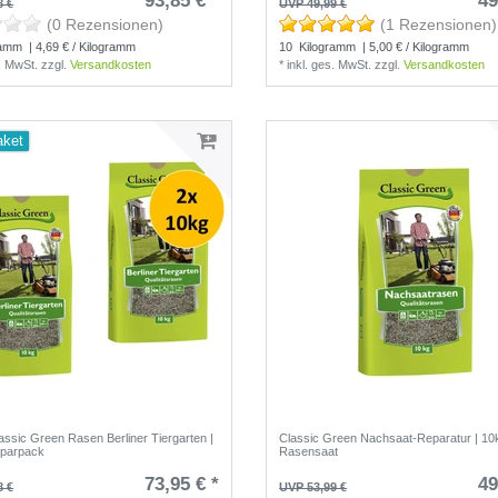
93,85 € *
49
8 €
UVP 49,99 €
(0 Rezensionen)
(1 Rezensionen)
ramm
| 4,69 € / Kilogramm
10
Kilogramm
| 5,00 € / Kilogramm
s. MwSt.
zzgl.
Versandkosten
*
inkl. ges. MwSt.
zzgl.
Versandkosten
aket
lassic Green Rasen Berliner Tiergarten |
Classic Green Nachsaat-Reparatur | 10
Sparpack
Rasensaat
73,95 € *
49
8 €
UVP 53,99 €