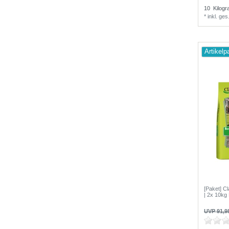
10
Kilog
*
inkl. ge
Artikelp
[Paket] Cl
| 2x 10kg
UVP 91,9