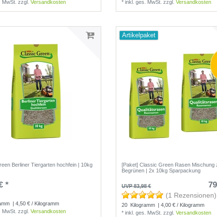
s. MwSt.
zzgl.
Versandkosten
*
inkl. ges. MwSt.
zzgl.
Versandkosten
Artikelpaket
reen Berliner Tiergarten hochfein | 10kg
[Paket] Classic Green Rasen Mischung
Begrünen | 2x 10kg Sparpackung
€ *
79
UVP 83,98 €
(0 Rezensionen)
(1 Rezensionen)
ramm
| 4,50 € / Kilogramm
20
Kilogramm
| 4,00 € / Kilogramm
s. MwSt.
zzgl.
Versandkosten
*
inkl. ges. MwSt.
zzgl.
Versandkosten