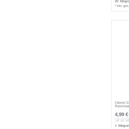
20
Kilog
*
inkl. ge
Classic G
Rasensaa
4,99 €
1
Kilogr